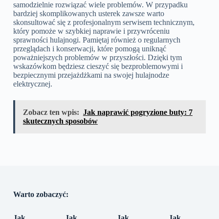
samodzielnie rozwiązać wiele problemów. W przypadku
bardziej skomplikowanych usterek zawsze warto
skonsultować się z profesjonalnym serwisem technicznym,
który pomoże w szybkiej naprawie i przywróceniu
sprawności hulajnogi. Pamiętaj również o regularnych
przeglądach i konserwacji, które pomogą uniknąć
poważniejszych problemów w przyszłości. Dzięki tym
wskazówkom będziesz cieszyć się bezproblemowymi i
bezpiecznymi przejażdżkami na swojej hulajnodze
elektrycznej.
Zobacz ten wpis:
Jak naprawić pogryzione buty: 7
skutecznych sposobów
Warto zobaczyć:
Jak
Jak
Jak
Jak