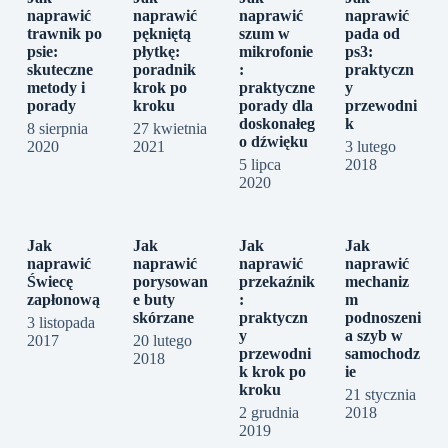
naprawić
naprawić
naprawić
naprawić
trawnik po
pękniętą
szum w
pada od
psie:
płytkę:
mikrofonie
ps3:
skuteczne
poradnik
:
praktyczn
metody i
krok po
praktyczne
y
porady
kroku
porady dla
przewodni
doskonałeg
k
8 sierpnia
27 kwietnia
o dźwięku
2020
2021
3 lutego
5 lipca
2018
2020
Jak
Jak
Jak
Jak
naprawić
naprawić
naprawić
naprawić
Świecę
porysowan
przekaźnik
mechaniz
zapłonową
e buty
:
m
skórzane
praktyczn
podnoszeni
3 listopada
y
a szyb w
2017
20 lutego
przewodni
samochodz
2018
k krok po
ie
kroku
21 stycznia
2 grudnia
2018
2019