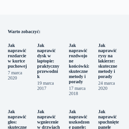
Warto zobaczyć:
Jak
Jak
Jak
Jak
naprawić
naprawić
naprawić
naprawić
rozdarcie
dysk w
rozdwojo
rysy na
w kurtce
laptopie:
ne
lakierze:
puchowej
praktyczny
końcówki:
skuteczne
przewodni
skuteczne
metody i
7 marca
k
metody i
porady
2020
porady
19 marca
24 marca
2017
17 marca
2020
2018
Jak
Jak
Jak
Jak
naprawić
naprawić
naprawić
naprawić
głos:
wgniecenie
uszkodzon
spuchnięte
skuteczne
w drzwiach
e panele:
panele