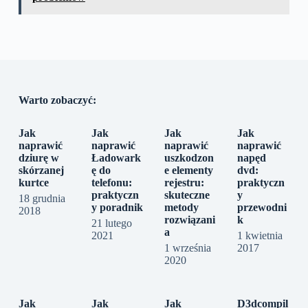
Warto zobaczyć:
Jak
Jak
Jak
Jak
naprawić
naprawić
naprawić
naprawić
dziurę w
Ładowark
uszkodzon
napęd
skórzanej
ę do
e elementy
dvd:
kurtce
telefonu:
rejestru:
praktyczn
praktyczn
skuteczne
y
18 grudnia
y poradnik
metody
przewodni
2018
rozwiązani
k
21 lutego
a
2021
1 kwietnia
1 września
2017
2020
Jak
Jak
Jak
D3dcompil