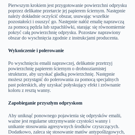
Pierwszym krokiem jest przygotowanie powierzchni odprysku
poprzez delikatne przetarcie jej papierem ściernym. Następnie
należy dokładnie oczyścić obszar, usuwając wszelkie
pozostałości i osuszyć go. Następnie nałóż emalię naprawczą
za pomocą pędzla lub szpachlówki, starając się równomiernie
pokryć całą powierzchnię odprysku. Pozostaw naprawiony
obszar do wyschnięcia zgodnie z instrukcjami producenta.
Wykończenie i polerowanie
Po wyschnięciu emalii naprawczej, delikatnie przetrzyj
powierzchnię papierem ściernym o drobnoziarnistej
strukturze, aby uzyskać gładką powierzchnię. Następnie
możesz przystąpić do polerowania za pomocą specjalnych
past polerskich, aby uzyskać połyskujący efekt i zrównanie
koloru z resztą wanny.
Zapobieganie przyszłym odpryskom
Aby uniknąć ponownego pojawienia się odprysków emalii,
ważne jest regularne utrzymywanie czystości wanny i
unikanie stosowania agresywnych środków czyszczących.
Dodatkowo, zaleca się stosowanie matów antypoślizgowych,