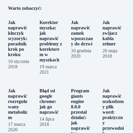
Warto zobaczyć:
Jak
Korektor
Jak
Jak
naprawić
myszka:
naprawić
naprawić
kluczyk
jak
zamek
zwijacz
scyzoryk:
naprawić
wpuszczan
kabla
poradnik
problemy z
y do drzwi
zelmer
krok po
korektore
10 grudnia
26 maja
kroku
m w
2020
2018
myszkach
10 stycznia
2018
19 marca
2021
Jak
Błąd ssl
Program
Jak
naprawić
google
giants
naprawić
rozregulo
chrome:
engine
uszkodzon
wany
jak go
8.0.0
y plik
metaboliz
naprawić
przestał
word:
m
działać:
praktyczn
14 lipca
jak
y
17 marca
2018
naprawić
przewodni
2020