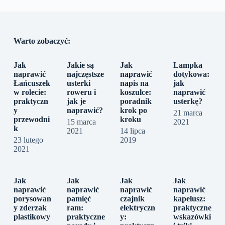
Warto zobaczyć:
Jak
Jakie są
Jak
Lampka
naprawić
najczęstsze
naprawić
dotykowa:
Łańcuszek
usterki
napis na
jak
w rolecie:
roweru i
koszulce:
naprawić
praktyczn
jak je
poradnik
usterkę?
y
naprawić?
krok po
21 marca
przewodni
kroku
15 marca
2021
k
2021
14 lipca
23 lutego
2019
2021
Jak
Jak
Jak
Jak
naprawić
naprawić
naprawić
naprawić
porysowan
pamięć
czajnik
kapelusz:
y zderzak
ram:
elektryczn
praktyczne
plastikowy
praktyczne
y:
wskazówki