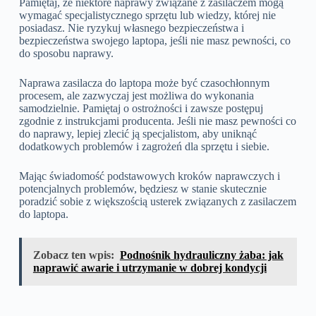
Pamiętaj, że niektóre naprawy związane z zasilaczem mogą
wymagać specjalistycznego sprzętu lub wiedzy, której nie
posiadasz. Nie ryzykuj własnego bezpieczeństwa i
bezpieczeństwa swojego laptopa, jeśli nie masz pewności, co
do sposobu naprawy.
Naprawa zasilacza do laptopa może być czasochłonnym
procesem, ale zazwyczaj jest możliwa do wykonania
samodzielnie. Pamiętaj o ostrożności i zawsze postępuj
zgodnie z instrukcjami producenta. Jeśli nie masz pewności co
do naprawy, lepiej zlecić ją specjalistom, aby uniknąć
dodatkowych problemów i zagrożeń dla sprzętu i siebie.
Mając świadomość podstawowych kroków naprawczych i
potencjalnych problemów, będziesz w stanie skutecznie
poradzić sobie z większością usterek związanych z zasilaczem
do laptopa.
Zobacz ten wpis:
Podnośnik hydrauliczny żaba: jak
naprawić awarie i utrzymanie w dobrej kondycji