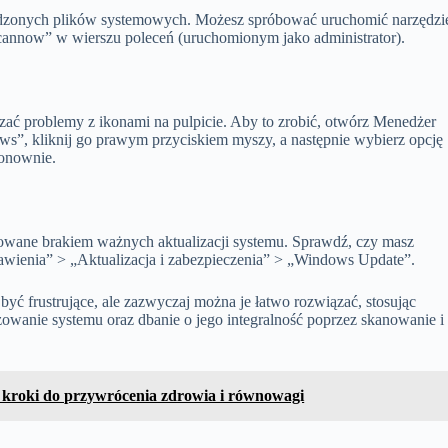
kodzonych plików systemowych. Możesz spróbować uruchomić narzędzi
cannow” w wierszu poleceń (uruchomionym jako administrator).
zać problemy z ikonami na pulpicie. Aby to zrobić, otwórz Menedżer
ows”, kliknij go prawym przyciskiem myszy, a następnie wybierz opcję
ponownie.
wane brakiem ważnych aktualizacji systemu. Sprawdź, czy masz
tawienia” > „Aktualizacja i zabezpieczenia” > „Windows Update”.
ć frustrujące, ale zazwyczaj można je łatwo rozwiązać, stosując
zowanie systemu oraz dbanie o jego integralność poprzez skanowanie i
 kroki do przywrócenia zdrowia i równowagi