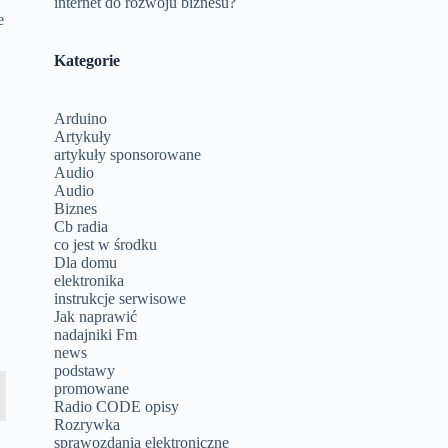
internet do rozwoju biznesu?
e
Kategorie
Arduino
Artykuły
artykuły sponsorowane
Audio
Audio
Biznes
Cb radia
co jest w środku
Dla domu
elektronika
instrukcje serwisowe
Jak naprawić
nadajniki Fm
news
podstawy
promowane
Radio CODE opisy
Rozrywka
sprawozdania elektroniczne