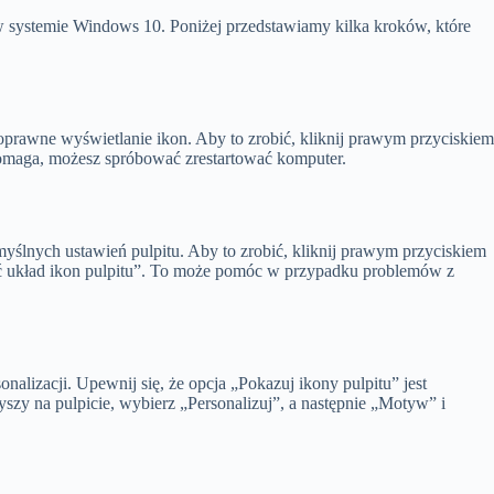
 w systemie Windows 10. Poniżej przedstawiamy kilka kroków, które
poprawne wyświetlanie ikon. Aby to zrobić, kliknij prawym przyciskie
 pomaga, możesz spróbować zrestartować komputer.
lnych ustawień pulpitu. Aby to zrobić, kliknij prawym przyciskiem
óć układ ikon pulpitu”. To może pomóc w przypadku problemów z
lizacji. Upewnij się, że opcja „Pokazuj ikony pulpitu” jest
szy na pulpicie, wybierz „Personalizuj”, a następnie „Motyw” i