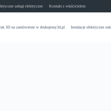
lektryczne usługi elektryczne
Kontakt z właścicielem
uk 3D na zamówienie w drukujemy3d.pl
Instalacje elektryczne usł