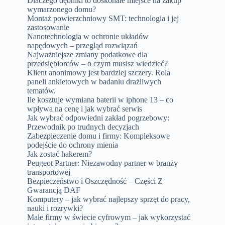
Dlaczego dębniki to doskonałe miejsce na zakup
wymarzonego domu?
Montaż powierzchniowy SMT: technologia i jej
zastosowanie
Nanotechnologia w ochronie układów
napędowych – przegląd rozwiązań
Najważniejsze zmiany podatkowe dla
m
przedsiębiorców – o czym musisz wiedzieć?
Klient anonimowy jest bardziej szczery. Rola
paneli ankietowych w badaniu drażliwych
tematów.
Ile kosztuje wymiana baterii w iphone 13 – co
wpływa na cenę i jak wybrać serwis
Jak wybrać odpowiedni zakład pogrzebowy:
Przewodnik po trudnych decyzjach
Zabezpieczenie domu i firmy: Kompleksowe
podejście do ochrony mienia
Jak zostać hakerem?
Peugeot Partner: Niezawodny partner w branży
transportowej
Bezpieczeństwo i Oszczędność – Części Z
Gwarancją DAF
Komputery – jak wybrać najlepszy sprzęt do pracy,
nauki i rozrywki?
Małe firmy w świecie cyfrowym – jak wykorzystać