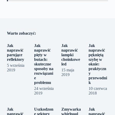
Warto zobaczyć:
Jak
Jak
Jak
Jak
naprawić
naprawić
naprawić
naprawić
parujące
pięty w
lampki
pękniętą
reflektory
butach:
choinkowe
szybę w
skuteczne
led
oknie:
5 września
sposoby na
praktyczn
2019
15 maja
rozwiązani
y
2019
e
przewodni
problemu
k
24 września
10 czerwca
2019
2018
Jak
Uszkodzon
Zmywarka
Jak
naprawić
e sektory
whirlpool
naprawić