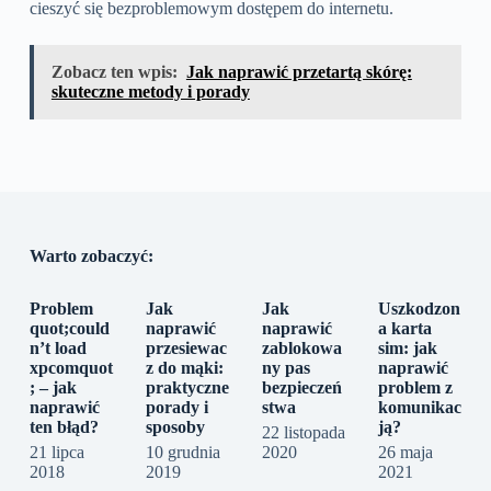
cieszyć się bezproblemowym dostępem do internetu.
Zobacz ten wpis:
Jak naprawić przetartą skórę:
skuteczne metody i porady
Warto zobaczyć:
Problem
Jak
Jak
Uszkodzon
quot;could
naprawić
naprawić
a karta
n’t load
przesiewac
zablokowa
sim: jak
xpcomquot
z do mąki:
ny pas
naprawić
; – jak
praktyczne
bezpieczeń
problem z
naprawić
porady i
stwa
komunikac
ten błąd?
sposoby
ją?
22 listopada
21 lipca
10 grudnia
2020
26 maja
2018
2019
2021