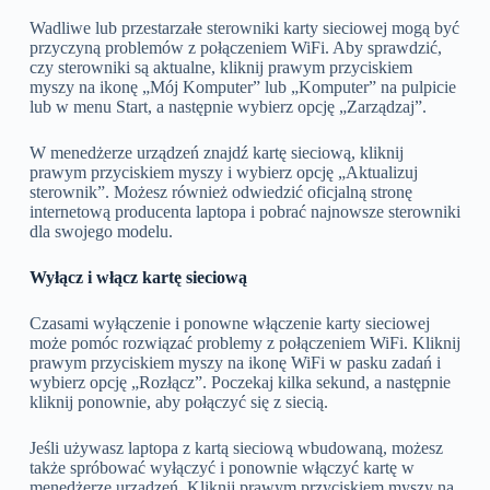
Wadliwe lub przestarzałe sterowniki karty sieciowej mogą być
przyczyną problemów z połączeniem WiFi. Aby sprawdzić,
czy sterowniki są aktualne, kliknij prawym przyciskiem
myszy na ikonę „Mój Komputer” lub „Komputer” na pulpicie
lub w menu Start, a następnie wybierz opcję „Zarządzaj”.
W menedżerze urządzeń znajdź kartę sieciową, kliknij
prawym przyciskiem myszy i wybierz opcję „Aktualizuj
sterownik”. Możesz również odwiedzić oficjalną stronę
internetową producenta laptopa i pobrać najnowsze sterowniki
dla swojego modelu.
Wyłącz i włącz kartę sieciową
Czasami wyłączenie i ponowne włączenie karty sieciowej
może pomóc rozwiązać problemy z połączeniem WiFi. Kliknij
prawym przyciskiem myszy na ikonę WiFi w pasku zadań i
wybierz opcję „Rozłącz”. Poczekaj kilka sekund, a następnie
kliknij ponownie, aby połączyć się z siecią.
Jeśli używasz laptopa z kartą sieciową wbudowaną, możesz
także spróbować wyłączyć i ponownie włączyć kartę w
menedżerze urządzeń. Kliknij prawym przyciskiem myszy na