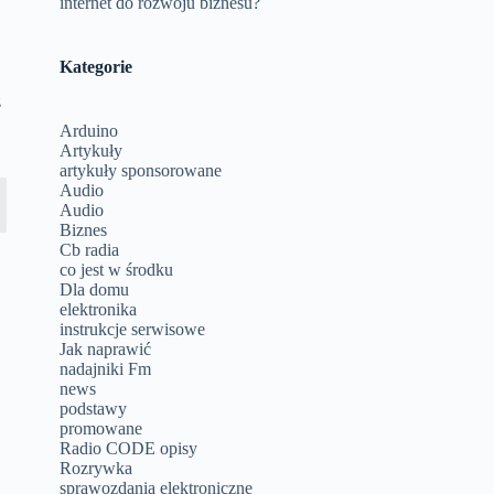
internet do rozwoju biznesu?
Kategorie
z
Arduino
Artykuły
artykuły sponsorowane
Audio
Audio
Biznes
Cb radia
co jest w środku
Dla domu
elektronika
instrukcje serwisowe
Jak naprawić
nadajniki Fm
news
podstawy
promowane
Radio CODE opisy
Rozrywka
sprawozdania elektroniczne