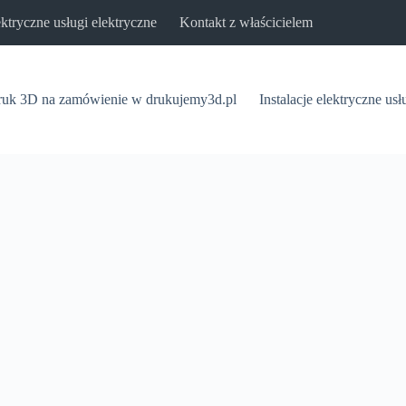
lektryczne usługi elektryczne
Kontakt z właścicielem
uk 3D na zamówienie w drukujemy3d.pl
Instalacje elektryczne usł