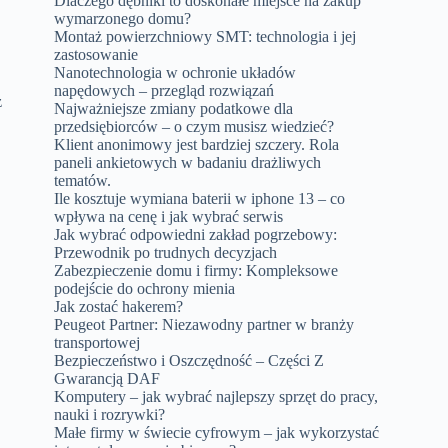
Dlaczego dębniki to doskonałe miejsce na zakup
wymarzonego domu?
Montaż powierzchniowy SMT: technologia i jej
zastosowanie
Nanotechnologia w ochronie układów
napędowych – przegląd rozwiązań
z
Najważniejsze zmiany podatkowe dla
przedsiębiorców – o czym musisz wiedzieć?
Klient anonimowy jest bardziej szczery. Rola
paneli ankietowych w badaniu drażliwych
tematów.
Ile kosztuje wymiana baterii w iphone 13 – co
wpływa na cenę i jak wybrać serwis
Jak wybrać odpowiedni zakład pogrzebowy:
Przewodnik po trudnych decyzjach
Zabezpieczenie domu i firmy: Kompleksowe
podejście do ochrony mienia
Jak zostać hakerem?
Peugeot Partner: Niezawodny partner w branży
transportowej
Bezpieczeństwo i Oszczędność – Części Z
Gwarancją DAF
Komputery – jak wybrać najlepszy sprzęt do pracy,
nauki i rozrywki?
Małe firmy w świecie cyfrowym – jak wykorzystać