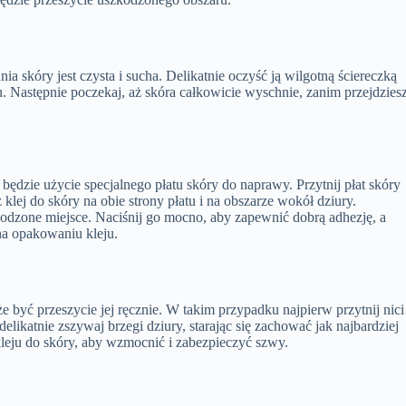
a skóry jest czysta i sucha. Delikatnie oczyść ją wilgotną ściereczką
. Następnie poczekaj, aż skóra całkowicie wyschnie, zanim przejdzies
będzie użycie specjalnego płatu skóry do naprawy. Przytnij płat skóry
 klej do skóry na obie strony płatu i na obszarze wokół dziury.
kodzone miejsce. Naciśnij go mocno, aby zapewnić dobrą adhezję, a
na opakowaniu kleju.
że być przeszycie jej ręcznie. W takim przypadku najpierw przytnij nici
elikatnie zszywaj brzegi dziury, starając się zachować jak najbardziej
kleju do skóry, aby wzmocnić i zabezpieczyć szwy.