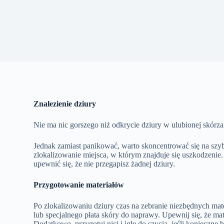
Znalezienie dziury
Nie ma nic gorszego niż odkrycie dziury w ulubionej skórza
Jednak zamiast panikować, warto skoncentrować się na szyb
zlokalizowanie miejsca, w którym znajduje się uszkodzenie.
upewnić się, że nie przegapisz żadnej dziury.
Przygotowanie materiałów
Po zlokalizowaniu dziury czas na zebranie niezbędnych mat
lub specjalnego płata skóry do naprawy. Upewnij się, że mat
Dodatkowo, przygotuj nici i igłę do szycia, jeśli konieczne