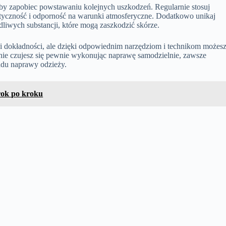
aby zapobiec powstawaniu kolejnych uszkodzeń. Regularnie stosuj
lastyczność i odporność na warunki atmosferyczne. Dodatkowo unikaj
odliwych substancji, które mogą zaszkodzić skórze.
 i dokładności, ale dzięki odpowiednim narzędziom i technikom możes
i nie czujesz się pewnie wykonując naprawę samodzielnie, zawsze
adu naprawy odzieży.
rok po kroku