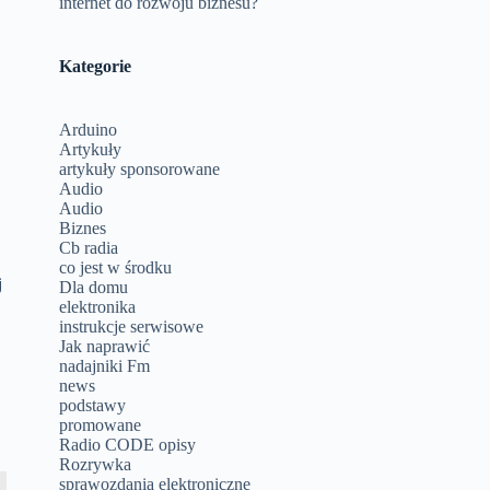
internet do rozwoju biznesu?
Kategorie
Arduino
Artykuły
artykuły sponsorowane
Audio
Audio
Biznes
Cb radia
co jest w środku
j
Dla domu
elektronika
instrukcje serwisowe
Jak naprawić
nadajniki Fm
news
podstawy
promowane
Radio CODE opisy
Rozrywka
sprawozdania elektroniczne