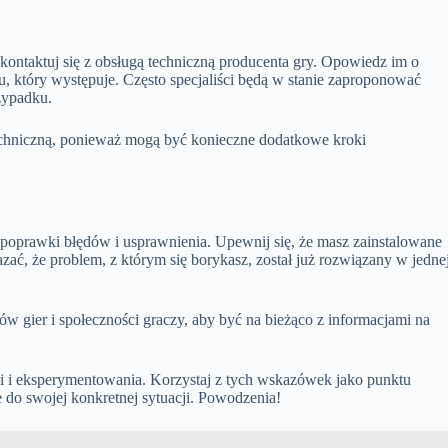
kontaktuj się z obsługą techniczną producenta gry. Opowiedz im o
u, który występuje. Często specjaliści będą w stanie zaproponować
zypadku.
echniczną, ponieważ mogą być konieczne dodatkowe kroki
ą poprawki błędów i usprawnienia. Upewnij się, że masz zainstalowane
azać, że problem, z którym się borykasz, został już rozwiązany w jedne
w gier i społeczności graczy, aby być na bieżąco z informacjami na
i i eksperymentowania. Korzystaj z tych wskazówek jako punktu
 do swojej konkretnej sytuacji. Powodzenia!