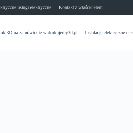
lektryczne usługi elektryczne
Kontakt z właścicielem
uk 3D na zamówienie w drukujemy3d.pl
Instalacje elektryczne usł