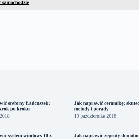
w samochodzie
wić srebrny Łańcuszek:
Jak naprawić ceramikę: skute
krok po kroku
metody i porady
 2018
19 października 2018
wić system windows 10 z
Jak naprawić zepsuty domofo