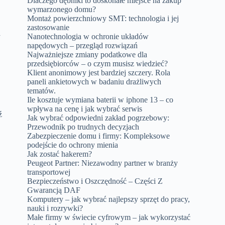
Dlaczego dębniki to doskonałe miejsce na zakup
wymarzonego domu?
Montaż powierzchniowy SMT: technologia i jej
zastosowanie
a
Nanotechnologia w ochronie układów
napędowych – przegląd rozwiązań
Najważniejsze zmiany podatkowe dla
przedsiębiorców – o czym musisz wiedzieć?
Klient anonimowy jest bardziej szczery. Rola
paneli ankietowych w badaniu drażliwych
tematów.
Ile kosztuje wymiana baterii w iphone 13 – co
wpływa na cenę i jak wybrać serwis
ź
Jak wybrać odpowiedni zakład pogrzebowy:
Przewodnik po trudnych decyzjach
Zabezpieczenie domu i firmy: Kompleksowe
podejście do ochrony mienia
Jak zostać hakerem?
Peugeot Partner: Niezawodny partner w branży
transportowej
Bezpieczeństwo i Oszczędność – Części Z
Gwarancją DAF
Komputery – jak wybrać najlepszy sprzęt do pracy,
nauki i rozrywki?
Małe firmy w świecie cyfrowym – jak wykorzystać