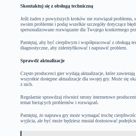
Skontaktuj się z obsługą techniczną
Jeśli żaden z powyższych kroków nie rozwiązał problemu, s
swoim problemie i podaj wszelkie szczegóły dotyczące błęd
spersonalizowane rozwiązanie dla Twojego konkretnego pr
Pamiętaj, aby być cierpliwym i współpracować z obsługą t
diagnostyczne, aby zidentyfikować i naprawić problem.
Sprawdź aktualizacje
Często producenci gier wydają aktualizacje, które zawieraj
wszystkie dostępne aktualizacje dla swojej gry. Może się ok
z nich.
Regularnie sprawdzaj również strony internetowe producentó
temat bieżących problemów i rozwiązań.
Pamiętaj, że naprawa gry może wymagać trochę cierpliwośc
wyjścia, ale być może będziesz musiał dostosować podejście