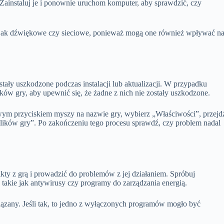
. Zainstaluj je i ponownie uruchom komputer, aby sprawdzić, czy
ch jak dźwiękowe czy sieciowe, ponieważ mogą one również wpływać n
ostały uszkodzone podczas instalacji lub aktualizacji. W przypadku
ików gry, aby upewnić się, że żadne z nich nie zostały uszkodzone.
prawym przyciskiem myszy na nazwie gry, wybierz „Właściwości”, przejd
ć plików gry”. Po zakończeniu tego procesu sprawdź, czy problem nadal
ty z grą i prowadzić do problemów z jej działaniem. Spróbuj
 takie jak antywirusy czy programy do zarządzania energią.
ązany. Jeśli tak, to jedno z wyłączonych programów mogło być