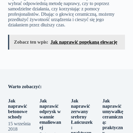
wybrać odpowiednią metodę naprawy, czy to poprzez
samodzielne działania, czy korzystając z pomocy
profesjonalistów. Dbając o głowicę ceramiczną, możemy
przedłużyć żywotność urządzenia i cieszyć się jego
działaniem przez dłuższy czas.
Zobacz ten wpis:
Jak naprawić popękaną elewację
Warto zobaczyć:
Jak
Jak
Jak
Jak
naprawić
naprawić
naprawić
naprawić
betonowe
odprysk w
zerwany
umywalkę
schody
wannie
srebrny
ceramiczn
emaliowan
Łańcuszek
ą:
15 września
ej
:
praktyczn
2018
praktyczn
y