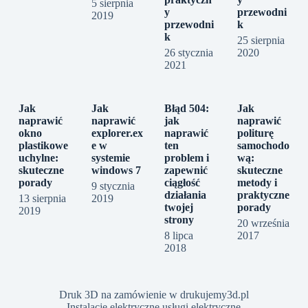
5 sierpnia
y
przewodni
2019
przewodni
k
k
25 sierpnia
26 stycznia
2020
2021
Jak
Jak
Błąd 504:
Jak
naprawić
naprawić
jak
naprawić
okno
explorer.ex
naprawić
politurę
plastikowe
e w
ten
samochodo
uchylne:
systemie
problem i
wą:
skuteczne
windows 7
zapewnić
skuteczne
porady
ciągłość
metody i
9 stycznia
działania
praktyczne
13 sierpnia
2019
twojej
porady
2019
strony
20 września
8 lipca
2017
2018
Druk 3D na zamówienie w drukujemy3d.pl
Instalacje elektryczne usługi elektryczne