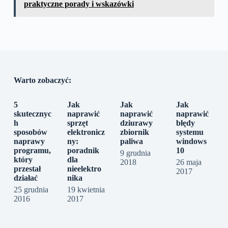
praktyczne porady i wskazówki
Warto zobaczyć:
5
Jak
Jak
Jak
skutecznyc
naprawić
naprawić
naprawić
h
sprzęt
dziurawy
błędy
sposobów
elektronicz
zbiornik
systemu
naprawy
ny:
paliwa
windows
programu,
poradnik
10
9 grudnia
który
dla
2018
26 maja
przestał
nieelektro
2017
działać
nika
25 grudnia
19 kwietnia
2016
2017