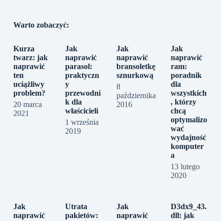
Warto zobaczyć:
Kurza
Jak
Jak
Jak
twarz: jak
naprawić
naprawić
naprawić
naprawić
parasol:
bransoletkę
ram:
ten
praktyczn
sznurkową
poradnik
uciążliwy
y
dla
8
problem?
przewodni
wszystkich
października
k dla
, którzy
20 marca
2016
właścicieli
chcą
2021
optymalizo
1 września
wać
2019
wydajność
komputer
a
13 lutego
2020
Jak
Utrata
Jak
D3dx9_43.
naprawić
pakietów:
naprawić
dll: jak