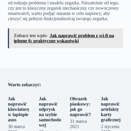
od rodzaju problemu i modelu zegarka. Niezależnie od tego,
czy jest to klasyczny zegarek mechaniczny czy nowoczesny
smartwatch, warto podjąć starania w celu naprawy, aby
cieszyć się pełnym funkcjonalnością swojego zegarka.
Zobacz ten wpis:
Jak naprawić problem z wi-fi na
iphone 6: praktyczne wskazówki
Warto zobaczyć:
Jak
Jak
Obrazek
Jak
naprawić
naprawić
piaskowy:
naprawić
klawiaturę
odprysk
jak go
artefakty
w laptopie
na szybie
naprawić?
karty
asus
samochodo
graficznej
31 marca
wej
30 marca
2021
2 stycznia