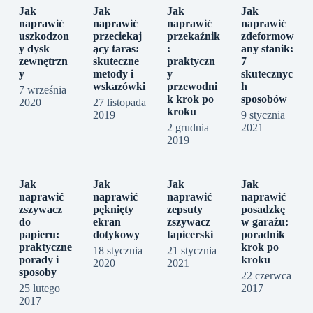
Jak
Jak
Jak
Jak
naprawić
naprawić
naprawić
naprawić
uszkodzon
przeciekaj
przekaźnik
zdeformow
y dysk
ący taras:
:
any stanik:
zewnętrzn
skuteczne
praktyczn
7
y
metody i
y
skutecznyc
wskazówki
przewodni
h
7 września
k krok po
sposobów
2020
27 listopada
kroku
2019
9 stycznia
2 grudnia
2021
2019
Jak
Jak
Jak
Jak
naprawić
naprawić
naprawić
naprawić
zszywacz
pęknięty
zepsuty
posadzkę
do
ekran
zszywacz
w garażu:
papieru:
dotykowy
tapicerski
poradnik
praktyczne
krok po
18 stycznia
21 stycznia
porady i
kroku
2020
2021
sposoby
22 czerwca
25 lutego
2017
2017