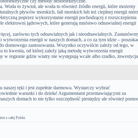
 fotoelektryczne czy metody helioelektryczne.
. Woda to żywioł, ale woda to również źródło energii, które możemy
ralnych pływów morskich, fali morskich lub też cieplnej energii mórz
ektryczną poprzez wykorzystanie energii pochodzącej z rozszczepienia
ele elektrowni jądrowych, które generują mnóstwo odnawialnej energii
więcej, zarówno tych odnawialnych jak i nieodnawialnych. Zastanówm
 wytworzenia energii w naszych domach, a co za tym idzie – poszuka
ę do domowego zastosowania. Wszystko oczywiście zależy od tego, w
 to kwestia, od której zależy jaką metodę wytworzenia energii
y w regionie gdzie wiatry nie występują wcale albo rzadko, inwestycj
u naszej ręki i jest zupełnie darmowa. Wystarczy wybrać
powiednie warunki i do dzieła! Argumentami przemawiającymi za
 naszych domach to nie tylko oszczędność pieniędzy ale również pomo
irm z całej Polski.