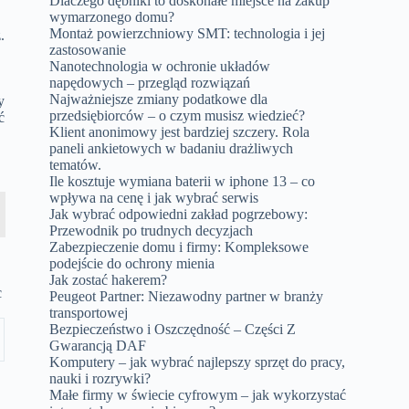
Dlaczego dębniki to doskonałe miejsce na zakup
wymarzonego domu?
Montaż powierzchniowy SMT: technologia i jej
.
zastosowanie
Nanotechnologia w ochronie układów
napędowych – przegląd rozwiązań
Najważniejsze zmiany podatkowe dla
y
przedsiębiorców – o czym musisz wiedzieć?
ć
Klient anonimowy jest bardziej szczery. Rola
paneli ankietowych w badaniu drażliwych
tematów.
a
Ile kosztuje wymiana baterii w iphone 13 – co
wpływa na cenę i jak wybrać serwis
Jak wybrać odpowiedni zakład pogrzebowy:
Przewodnik po trudnych decyzjach
Zabezpieczenie domu i firmy: Kompleksowe
podejście do ochrony mienia
Jak zostać hakerem?
c
Peugeot Partner: Niezawodny partner w branży
transportowej
Bezpieczeństwo i Oszczędność – Części Z
Gwarancją DAF
Komputery – jak wybrać najlepszy sprzęt do pracy,
nauki i rozrywki?
Małe firmy w świecie cyfrowym – jak wykorzystać