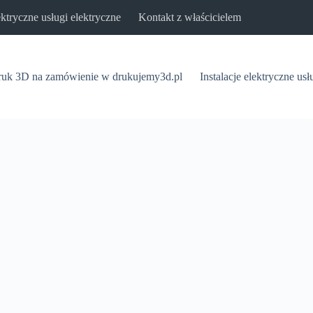
lektryczne usługi elektryczne
Kontakt z właścicielem
uk 3D na zamówienie w drukujemy3d.pl
Instalacje elektryczne usł