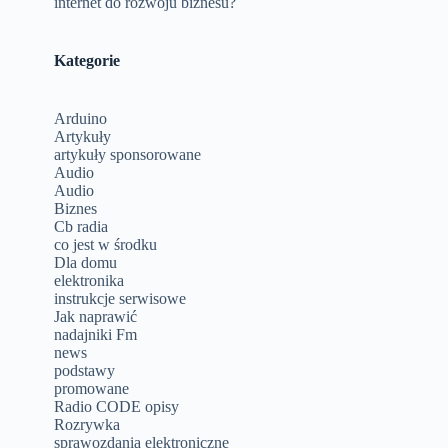
internet do rozwoju biznesu?
Kategorie
Arduino
Artykuły
artykuły sponsorowane
Audio
Audio
Biznes
Cb radia
co jest w środku
Dla domu
elektronika
instrukcje serwisowe
Jak naprawić
nadajniki Fm
news
podstawy
promowane
Radio CODE opisy
Rozrywka
sprawozdania elektroniczne