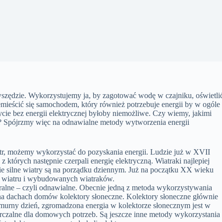
wszędzie. Wykorzystujemy ja, by zagotować wodę w czajniku, oświetli
ieścić się samochodem, który również potrzebuje energii by w ogóle
cie bez energii elektrycznej byłoby niemożliwe. Czy wiemy, jakimi
 Spójrzmy więc na odnawialne metody wytworzenia energii
atr, możemy wykorzystać do pozyskania energii. Ludzie już w XVII
z których następnie czerpali energię elektryczną. Wiatraki najlepiej
ie silne wiatry są na porządku dziennym. Już na początku XX wieku
łu wiatru i wybudowanych wiatraków.
aturalne – czyli odnawialne. Obecnie jedną z metoda wykorzystywania
na dachach domów kolektory słoneczne. Kolektory słoneczne głównie
rny dzień, zgromadzona energia w kolektorze słonecznym jest w
tarczalne dla domowych potrzeb. Są jeszcze inne metody wykorzystania