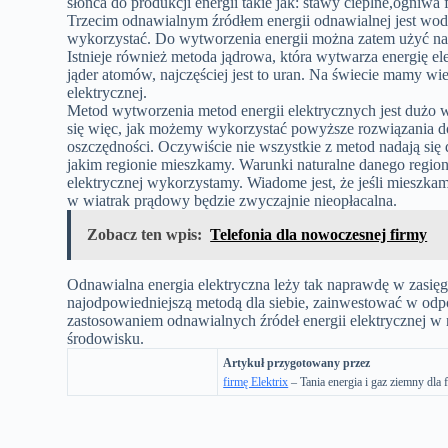
słońca do produkcji energii takie jak: stawy cieplne,ogniwa
Trzecim odnawialnym źródłem energii odnawialnej jest woda
wykorzystać. Do wytworzenia energii można zatem użyć natu
Istnieje również metoda jądrowa, która wytwarza energię el
jąder atomów, najczęściej jest to uran. Na świecie mamy wi
elektrycznej.
Metod wytworzenia metod energii elektrycznych jest dużo 
się więc, jak możemy wykorzystać powyższe rozwiązania do
oszczędności. Oczywiście nie wszystkie z metod nadają si
jakim regionie mieszkamy. Warunki naturalne danego regionu
elektrycznej wykorzystamy. Wiadome jest, że jeśli mieszkam
w wiatrak prądowy będzie zwyczajnie nieopłacalna.
Zobacz ten wpis:
Telefonia dla nowoczesnej firmy
Odnawialna energia elektryczna leży tak naprawdę w zasięg
najodpowiedniejszą metodą dla siebie, zainwestować w od
zastosowaniem odnawialnych źródeł energii elektrycznej w
środowisku.
Artykuł przygotowany przez
firmę Elektrix
– Tania energia i gaz ziemny dla f