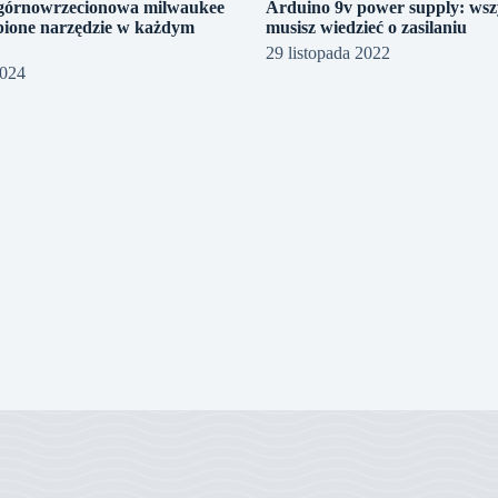
górnowrzecionowa milwaukee
Arduino 9v power supply: wsz
ąpione narzędzie w każdym
musisz wiedzieć o zasilaniu
e
29 listopada 2022
2024