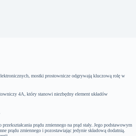
ektronicznych, mostki prostownicze odgrywają kluczową rolę w
towniczy 4A, który stanowi niezbędny element układów
a
o przekształcania prądu zmiennego na prąd stały. Jego podstawowym
emne prądu zmiennego i pozostawiając jedynie składową dodatnią.
rgii.