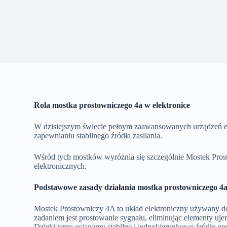
Rola mostka prostowniczego 4a w elektronice
W dzisiejszym świecie pełnym zaawansowanych urządzeń el
zapewnianiu stabilnego źródła zasilania.
Wśród tych mostków wyróżnia się szczególnie Mostek Pros
elektronicznych.
Podstawowe zasady działania mostka prostowniczego 4
Mostek Prostowniczy 4A to układ elektroniczny używany d
zadaniem jest prostowanie sygnału, eliminując elementy uj
Dzięki temu osiągamy stabilne i jednokierunkowe źródło ene