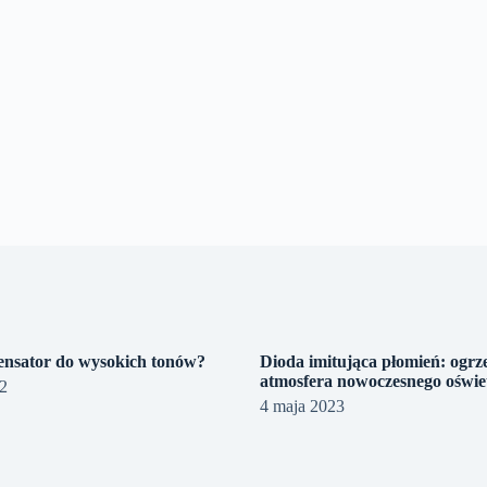
ensator do wysokich tonów?
Dioda imitująca płomień: ogr
atmosfera nowoczesnego oświet
22
4 maja 2023