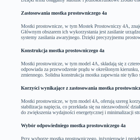
Zastosowania mostka prostowniczego 4a
Mostki prostownicze, w tym Mostek Prostowniczy 4A, znajd
Głównym obszarem ich wykorzystania jest zasilanie urządze
systemy zasilania awaryjnego. Dzięki precyzyjnemu prostow
Konstrukcja mostka prostowniczego 4a
Mostki prostownicze, w tym model 4A, składają się z czter
odpowiada za przewodzenie prądu w określonym kierunku,
zmiennego. Solidna konstrukcja mostka zapewnia nie tylko s
Korzyści wynikające z zastosowania mostka prostownic
Mostki prostownicze, w tym model 4A, oferują szereg korzy
stabilizacja napięcia, co przekłada się na niezawodność dzi
do zwiększenia wydajności energetycznej i minimalizacji str
Wybór odpowiedniego mostka prostowniczego 4a
Przy wyborze mostka prostowniczego, inżynierowie i proje