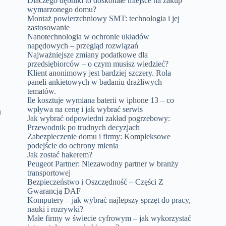
Dlaczego dębniki to doskonałe miejsce na zakup
wymarzonego domu?
Montaż powierzchniowy SMT: technologia i jej
zastosowanie
Nanotechnologia w ochronie układów
napędowych – przegląd rozwiązań
Najważniejsze zmiany podatkowe dla
przedsiębiorców – o czym musisz wiedzieć?
Klient anonimowy jest bardziej szczery. Rola
paneli ankietowych w badaniu drażliwych
tematów.
Ile kosztuje wymiana baterii w iphone 13 – co
wpływa na cenę i jak wybrać serwis
u
Jak wybrać odpowiedni zakład pogrzebowy:
Przewodnik po trudnych decyzjach
Zabezpieczenie domu i firmy: Kompleksowe
podejście do ochrony mienia
Jak zostać hakerem?
Peugeot Partner: Niezawodny partner w branży
transportowej
Bezpieczeństwo i Oszczędność – Części Z
Gwarancją DAF
Komputery – jak wybrać najlepszy sprzęt do pracy,
nauki i rozrywki?
Małe firmy w świecie cyfrowym – jak wykorzystać