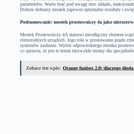
parametrów. Warto brać pod uwagę moc układu, maksymalne 
Dobrze dobrany mostek zapewni optymalne rezultaty i zwię
Podsumowanie: mostek prostowniczy 4a jako nierozerwal
Mostek Prostowniczy 4A stanowi nieodłączny element współcz
różnorodnych urządzeń. Jego rola w prostowaniu prądu zmie
systemów zasilania. Wybór odpowiedniego mostka prostownic
co sprawia, że jest to temat niezwykle istotny dla specjalist
Zobacz ten wpis:
Orange funbox 2.0: dlaczego dioda