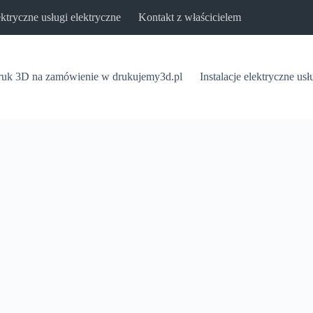
lektryczne usługi elektryczne
Kontakt z właścicielem
uk 3D na zamówienie w drukujemy3d.pl
Instalacje elektryczne usł