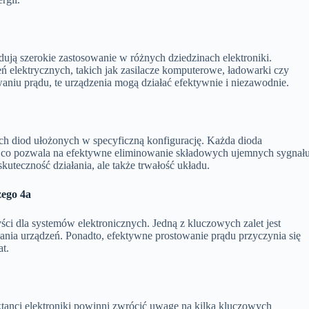
ują szerokie zastosowanie w różnych dziedzinach elektroniki.
ń elektrycznych, takich jak zasilacze komputerowe, ładowarki czy
aniu prądu, te urządzenia mogą działać efektywnie i niezawodnie.
ech diod ułożonych w specyficzną konfigurację. Każda dioda
 co pozwala na efektywne eliminowanie składowych ujemnych sygnał
kuteczność działania, ale także trwałość układu.
zego 4a
ści dla systemów elektronicznych. Jedną z kluczowych zalet jest
ałania urządzeń. Ponadto, efektywne prostowanie prądu przyczynia się
at.
ktanci elektroniki powinni zwrócić uwagę na kilka kluczowych