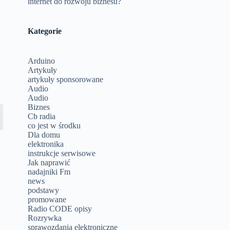
internet do rozwoju biznesu?
Kategorie
Arduino
Artykuły
artykuły sponsorowane
Audio
Audio
Biznes
Cb radia
co jest w środku
Dla domu
elektronika
instrukcje serwisowe
Jak naprawić
nadajniki Fm
news
podstawy
promowane
Radio CODE opisy
Rozrywka
sprawozdania elektroniczne