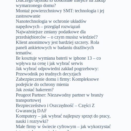
Dlaczego dębniki to doskonałe miejsce na zakup
wymarzonego domu?
Montaż powierzchniowy SMT: technologia i jej
zastosowanie
Nanotechnologia w ochronie układów
napędowych – przegląd rozwiązań
Najważniejsze zmiany podatkowe dla
przedsiębiorców – o czym musisz wiedzieć?
Klient anonimowy jest bardziej szczery. Rola
paneli ankietowych w badaniu drażliwych
tematów.
Ile kosztuje wymiana baterii w iphone 13 – co
wpływa na cenę i jak wybrać serwis
Jak wybrać odpowiedni zakład pogrzebowy:
Przewodnik po trudnych decyzjach
Zabezpieczenie domu i firmy: Kompleksowe
podejście do ochrony mienia
Jak zostać hakerem?
Peugeot Partner: Niezawodny partner w branży
transportowej
Bezpieczeństwo i Oszczędność – Części Z
Gwarancją DAF
Komputery – jak wybrać najlepszy sprzęt do pracy,
nauki i rozrywki?
Małe firmy w świecie cyfrowym – jak wykorzystać