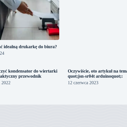
ć idealną drukarkę do biura?
024
czyć kondensator do wiertarki
Oczywiście, oto artykuł na tem
raktyczny przewodnik
quot;jsn-sr04t arduinoquot;:
a 2022
12 czerwca 2023