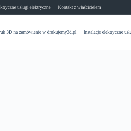
lektryczne usługi elektryczne
Kontakt z właścicielem
uk 3D na zamówienie w drukujemy3d.pl
Instalacje elektryczne usł