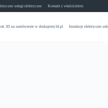
lektryczne usługi elektryczne
Kontakt z właścicielem
uk 3D na zamówienie w drukujemy3d.pl
Instalacje elektryczne usł