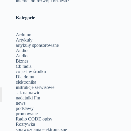
internet do rozwoju biznesu?
Kategorie
Arduino
Artykuły
artykuły sponsorowane
Audio
Audio
Biznes
Cb radia
co jest w środku
Dla domu
elektronika
instrukcje serwisowe
Jak naprawić
nadajniki Fm
news
podstawy
promowane
Radio CODE opisy
Rozrywka
sprawozdania elektroniczne