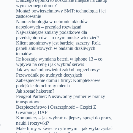
Dlaczego dębniki to doskonałe miejsce na zakup
wymarzonego domu?
Montaż powierzchniowy SMT: technologia i jej
zastosowanie
Nanotechnologia w ochronie układów
napędowych – przegląd rozwiązań
Najważniejsze zmiany podatkowe dla
przedsiębiorców – o czym musisz wiedzieć?
Klient anonimowy jest bardziej szczery. Rola
paneli ankietowych w badaniu drażliwych
tematów.
Ile kosztuje wymiana baterii w iphone 13 – co
wpływa na cenę i jak wybrać serwis
Jak wybrać odpowiedni zakład pogrzebowy:
Przewodnik po trudnych decyzjach
Zabezpieczenie domu i firmy: Kompleksowe
podejście do ochrony mienia
Jak zostać hakerem?
Peugeot Partner: Niezawodny partner w branży
transportowej
Bezpieczeństwo i Oszczędność – Części Z
Gwarancją DAF
Komputery – jak wybrać najlepszy sprzęt do pracy,
nauki i rozrywki?
o
Małe firmy w świecie cyfrowym – jak wykorzystać