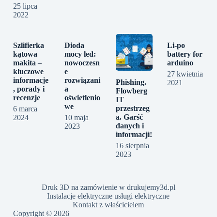
25 lipca
2022
Szlifierka
Dioda
Li-po
kątowa
mocy led:
battery for
makita –
nowoczesn
arduino
kluczowe
e
27 kwietnia
informacje
rozwiązani
Phishing.
2021
, porady i
a
Flowberg
recenzje
oświetlenio
IT
we
przestrzeg
6 marca
a. Garść
2024
10 maja
danych i
2023
informacji!
16 sierpnia
2023
Druk 3D na zamówienie w drukujemy3d.pl
Instalacje elektryczne usługi elektryczne
Kontakt z właścicielem
Copyright © 2026