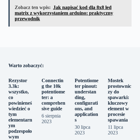
Zobacz ten wpis:
Jak napisać kod dla 8x8 led
matrix z wykorzystaniem arduino: praktyczny
przewodnik
Warto zobaczyć:
Rezystor
Connectin
Potentiome
Mostek
3.3k:
g the 10k
ter pinout:
prostownic
wszystko,
potentiome
understan
zy do
co
ter: a
ding,
spawarki:
powinieneś
comprehen
configurati
kluczowy
wiedzieć o
sive guide
ons, and
element w
tym
application
procesie
6 sierpnia
elementarn
s
spawania
2023
ym
30 lipca
11 lipca
podzespoło
2023
2023
wym