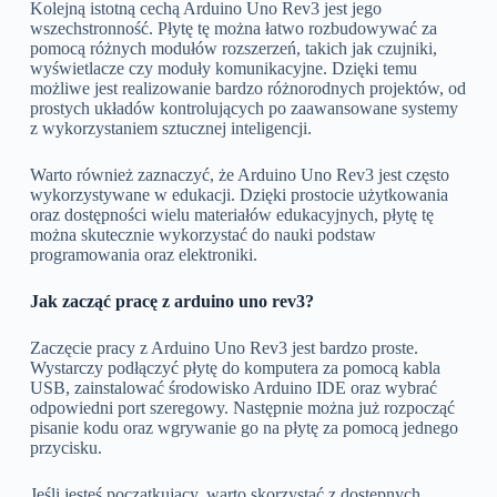
Kolejną istotną cechą Arduino Uno Rev3 jest jego
wszechstronność. Płytę tę można łatwo rozbudowywać za
pomocą różnych modułów rozszerzeń, takich jak czujniki,
wyświetlacze czy moduły komunikacyjne. Dzięki temu
możliwe jest realizowanie bardzo różnorodnych projektów, od
prostych układów kontrolujących po zaawansowane systemy
z wykorzystaniem sztucznej inteligencji.
Warto również zaznaczyć, że Arduino Uno Rev3 jest często
wykorzystywane w edukacji. Dzięki prostocie użytkowania
oraz dostępności wielu materiałów edukacyjnych, płytę tę
można skutecznie wykorzystać do nauki podstaw
programowania oraz elektroniki.
Jak zacząć pracę z arduino uno rev3?
Zaczęcie pracy z Arduino Uno Rev3 jest bardzo proste.
Wystarczy podłączyć płytę do komputera za pomocą kabla
USB, zainstalować środowisko Arduino IDE oraz wybrać
odpowiedni port szeregowy. Następnie można już rozpocząć
pisanie kodu oraz wgrywanie go na płytę za pomocą jednego
przycisku.
Jeśli jesteś początkujący, warto skorzystać z dostępnych