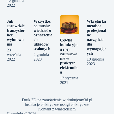
12 grudnia
2022
Jak
Wszystko,
Wkrętarka
sprawdzić
co musisz
metabo:
tranzystor
wiedzieć o
profesjonal
bez
oznaczenia
ne
wylutowa
ch
narzędzie
Cewka
nia
układów
dla
indukcyjn
scalonych
wymagając
a i jej
23
ych
zastosowa
września
2 grudnia
nie w
2022
2023
10 grudnia
praktyce
2023
elektronik
a
17 stycznia
2021
Druk 3D na zamówienie w drukujemy3d.pl
Instalacje elektryczne usługi elektryczne
Kontakt z właścicielem
Copyright © 2026