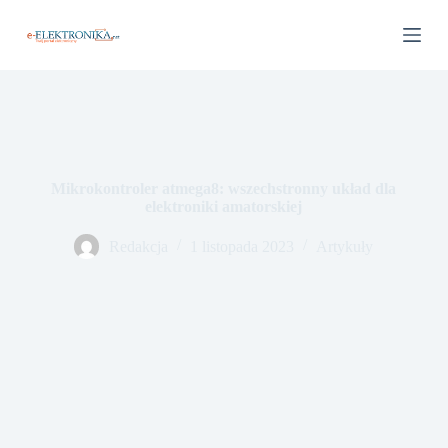
P
r
z
e
j
d
ź
d
o
t
Mikrokontroler atmega8: wszechstronny układ dla
r
elektroniki amatorskiej
e
ś
Redakcja
1 listopada 2023
Artykuły
c
i