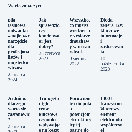
Warto zobaczyć:
piła
Jak
Wszystko,
Dioda
taśmowa
sprawdzić,
co musisz
zenera 12v:
milwaukee
czy
wiedzieć o
kluczowe
– najlepsze
kondensat
rezystorze
informacje
narzędzie
or jest
dmuchaw
i
dla
dobry?
y w nissan
zastosowan
profesjona
x-trail
ia
28 czerwca
listów i
2022
9 sierpnia
10
majsterko
2022
października
wiczów
2023
25 marca
2024
Arduino:
Tranzysto
Porównan
13001
dlaczego
r igbt
ie trimpota
tranzystor:
warto się
cena:
a
kluczowy
zastanowić
kluczowe
potencjom
element
?
czynniki
etru: który
elektroniki
wpływając
lepiej
współczesn
25 marca
e na koszt
pasuje do
ej
2022