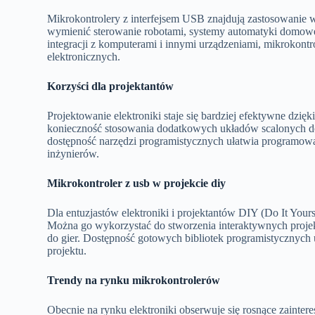
Mikrokontrolery z interfejsem USB znajdują zastosowanie
wymienić sterowanie robotami, systemy automatyki domowe
integracji z komputerami i innymi urządzeniami, mikrokontro
elektronicznych.
Korzyści dla projektantów
Projektowanie elektroniki staje się bardziej efektywne dzięk
konieczność stosowania dodatkowych układów scalonych do 
dostępność narzędzi programistycznych ułatwia programowa
inżynierów.
Mikrokontroler z usb w projekcie diy
Dla entuzjastów elektroniki i projektantów DIY (Do It Your
Można go wykorzystać do stworzenia interaktywnych proje
do gier. Dostępność gotowych bibliotek programistycznych 
projektu.
Trendy na rynku mikrokontrolerów
Obecnie na rynku elektroniki obserwuje się rosnące zainter