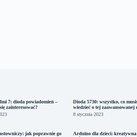
dmi 7: dioda powiadomień –
Dioda 5730: wszystko, co musi
się zainteresować?
wiedzieć o tej zaawansowanej d
2023
8 stycznia 2023
ostowniczy: jak poprawnie go
Arduino dla dzieci: kreatywna