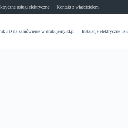
lektryczne usługi elektryczne
Kontakt z właścicielem
uk 3D na zamówienie w drukujemy3d.pl
Instalacje elektryczne usł