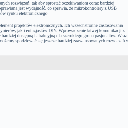
ych rozwiązań, tak aby sprostać oczekiwaniom coraz bardziej
rawiana jest wydajność, co sprawia, że mikrokontrolery z USB
tów rynku elektronicznego.
element projektów elektronicznych. Ich wszechstronne zastosowania
żynierów, jak i entuzjastów DIY. Wprowadzenie łatwej komunikacji z
bardziej dostępną i atrakcyjną dla szerokiego grona pasjonatów. Wraz
ożemy spodziewać się jeszcze bardziej zaawansowanych rozwiązań 