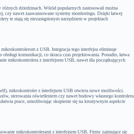
 w różnych dziedzinach. Wśród popularnych zastosowań można
j, czy nawet zaawansowane systemy monitoringu. Dzięki łatwej
lery te stają się niezastąpionym narzędziem w projektach
i mikrokontrolerom z USB. Integracja tego interfejsu eliminuje
obsługi komunikacji, co skraca czas projektowania. Ponadto, łatwa
nie mikrokontrolera z interfejsem USB, nawet dla początkujących
self), mikrokontroler z interfejsem USB otwiera nowe możliwości.
któw, sterowania oświetleniem czy nawet budowy własnego kontrolera
ułatwia prace, umożliwiając skupienie się na kreatywnym aspekcie
esowanie mikrokontrolerami z interfejsem USB. Firmy zajmujące się