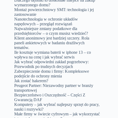
Dlaczego dębniki to doskonałe miejsce na zakup
wymarzonego domu?
Montaż powierzchniowy SMT: technologia i jej
zastosowanie
Nanotechnologia w ochronie układów
napędowych – przegląd rozwiązań
Najważniejsze zmiany podatkowe dla
przedsiębiorców – o czym musisz wiedzieć?
Klient anonimowy jest bardziej szczery. Rola
paneli ankietowych w badaniu drażliwych
tematów.
Ile kosztuje wymiana baterii w iphone 13 – co
wpływa na cenę i jak wybrać serwis
Jak wybrać odpowiedni zakład pogrzebowy:
Przewodnik po trudnych decyzjach
Zabezpieczenie domu i firmy: Kompleksowe
podejście do ochrony mienia
Jak zostać hakerem?
Peugeot Partner: Niezawodny partner w branży
transportowej
Bezpieczeństwo i Oszczędność – Części Z
Gwarancją DAF
Komputery – jak wybrać najlepszy sprzęt do pracy,
nauki i rozrywki?
Małe firmy w świecie cyfrowym – jak wykorzystać