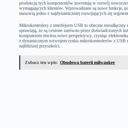
produkcją tych komponentów inwestują w rozwój nowoczesn
wymagających klientów. Wprowadzane są nowe funkcje, pop
stanowią jedno z najdynamiczniej rozwijających się segmen
Mikrokontrolery z interfejsem USB to obecnie nieodłączny 
sprawiają, że są cenione zarówno przez doświadczonych in
komputerem otwiera nowe perspektywy, czyniąc elektronikę 
z dynamicznym rozwojem rynku mikrokontrolerów z USB m
najbliższej przyszłości.
Zobacz ten wpis:
Obudowa baterii milwaukee