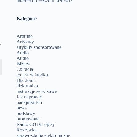
internet do rozwoju biznesu?
Kategorie
Arduino
Artykuły
w
artykuły sponsorowane
Audio
Audio
Biznes
Cb radia
co jest w środku
Dla domu
elektronika
instrukcje serwisowe
Jak naprawić
nadajniki Fm
news
podstawy
promowane
Radio CODE opisy
Rozrywka
sprawozdania elektroniczne