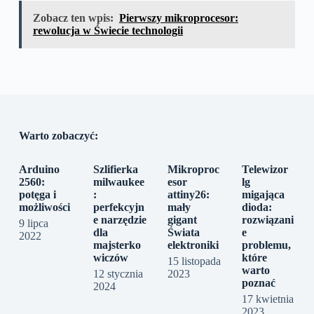
Zobacz ten wpis:
Pierwszy mikroprocesor:
rewolucja w Świecie technologii
Warto zobaczyć:
Arduino
Szlifierka
Mikroproc
Telewizor
2560:
milwaukee
esor
lg
potęga i
:
attiny26:
migająca
możliwości
perfekcyjn
mały
dioda:
e narzędzie
gigant
rozwiązani
9 lipca
dla
Świata
e
2022
majsterko
elektroniki
problemu,
wiczów
które
15 listopada
warto
12 stycznia
2023
poznać
2024
17 kwietnia
2023