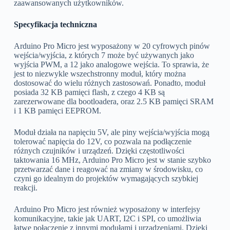
zaawansowanych użytkowników.
Specyfikacja techniczna
Arduino Pro Micro jest wyposażony w 20 cyfrowych pinów
wejścia/wyjścia, z których 7 może być używanych jako
wyjścia PWM, a 12 jako analogowe wejścia. To sprawia, że
jest to niezwykle wszechstronny moduł, który można
dostosować do wielu różnych zastosowań. Ponadto, moduł
posiada 32 KB pamięci flash, z czego 4 KB są
zarezerwowane dla bootloadera, oraz 2.5 KB pamięci SRAM
i 1 KB pamięci EEPROM.
Moduł działa na napięciu 5V, ale piny wejścia/wyjścia mogą
tolerować napięcia do 12V, co pozwala na podłączenie
różnych czujników i urządzeń. Dzięki częstotliwości
taktowania 16 MHz, Arduino Pro Micro jest w stanie szybko
przetwarzać dane i reagować na zmiany w środowisku, co
czyni go idealnym do projektów wymagających szybkiej
reakcji.
Arduino Pro Micro jest również wyposażony w interfejsy
komunikacyjne, takie jak UART, I2C i SPI, co umożliwia
łatwe połączenie z innymi modułami i urządzeniami. Dzięki