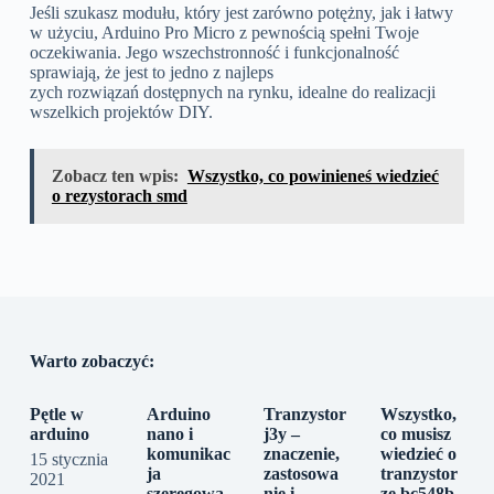
Jeśli szukasz modułu, który jest zarówno potężny, jak i łatwy
w użyciu, Arduino Pro Micro z pewnością spełni Twoje
oczekiwania. Jego wszechstronność i funkcjonalność
sprawiają, że jest to jedno z najleps
zych rozwiązań dostępnych na rynku, idealne do realizacji
wszelkich projektów DIY.
Zobacz ten wpis:
Wszystko, co powinieneś wiedzieć
o rezystorach smd
Warto zobaczyć:
Pętle w
Arduino
Tranzystor
Wszystko,
arduino
nano i
j3y –
co musisz
komunikac
znaczenie,
wiedzieć o
15 stycznia
ja
zastosowa
tranzystor
2021
szeregowa
nie i
ze bc548b