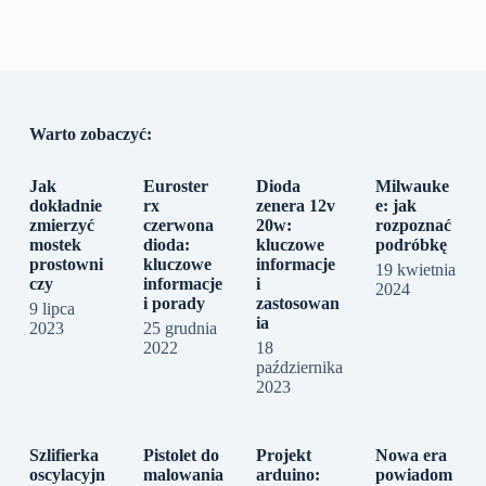
Warto zobaczyć:
Jak
Euroster
Dioda
Milwauke
dokładnie
rx
zenera 12v
e: jak
zmierzyć
czerwona
20w:
rozpoznać
mostek
dioda:
kluczowe
podróbkę
prostowni
kluczowe
informacje
19 kwietnia
czy
informacje
i
2024
i porady
zastosowan
9 lipca
ia
2023
25 grudnia
2022
18
października
2023
Szlifierka
Pistolet do
Projekt
Nowa era
oscylacyjn
malowania
arduino:
powiadom