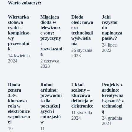
Warto zobaczyć:
Wiertarka
Migająca
Dioda
Jaki
stołowa
dioda w
oled: nowa
rezystor
ryobi –
telewizorz
era
do
komplekso
e sony:
technologii
napinacza
wy
przyczyny
wyświetla
pasów?
przewodni
i
nia
24 lipca
k
rozwiązani
26 stycznia
2022
a
14 kwietnia
2023
2024
2 czerwca
2023
Dioda
Robot
Układ
Projekty z
zenera
arduino:
scalony –
arduino:
3.3v:
przewodni
kluczowa
kreatywna
kluczowa
k dla
definicja w
Łączność z
rola w
początkuj
elektronice
technologi
elektronice
ących i
ą
11 stycznia
współczesn
entuzjastó
2024
24 grudnia
ej
w
2021
19
11