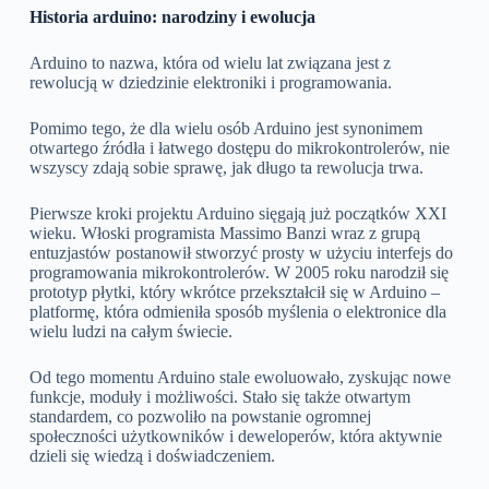
Historia arduino: narodziny i ewolucja
Arduino to nazwa, która od wielu lat związana jest z
rewolucją w dziedzinie elektroniki i programowania.
Pomimo tego, że dla wielu osób Arduino jest synonimem
otwartego źródła i łatwego dostępu do mikrokontrolerów, nie
wszyscy zdają sobie sprawę, jak długo ta rewolucja trwa.
Pierwsze kroki projektu Arduino sięgają już początków XXI
wieku. Włoski programista Massimo Banzi wraz z grupą
entuzjastów postanowił stworzyć prosty w użyciu interfejs do
programowania mikrokontrolerów. W 2005 roku narodził się
prototyp płytki, który wkrótce przekształcił się w Arduino –
platformę, która odmieniła sposób myślenia o elektronice dla
wielu ludzi na całym świecie.
Od tego momentu Arduino stale ewoluowało, zyskując nowe
funkcje, moduły i możliwości. Stało się także otwartym
standardem, co pozwoliło na powstanie ogromnej
społeczności użytkowników i deweloperów, która aktywnie
dzieli się wiedzą i doświadczeniem.