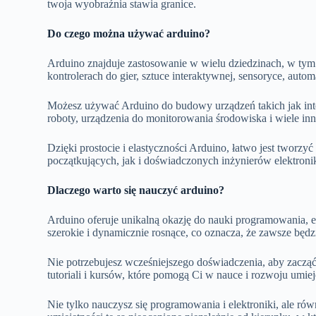
twoja wyobraźnia stawia granice.
Do czego można używać arduino?
Arduino znajduje zastosowanie w wielu dziedzinach, w tym 
kontrolerach do gier, sztuce interaktywnej, sensoryce, auto
Możesz używać Arduino do budowy urządzeń takich jak int
roboty, urządzenia do monitorowania środowiska i wiele i
Dzięki prostocie i elastyczności Arduino, łatwo jest tworzy
początkujących, jak i doświadczonych inżynierów elektron
Dlaczego warto się nauczyć arduino?
Arduino oferuje unikalną okazję do nauki programowania, ele
szerokie i dynamicznie rosnące, co oznacza, że ​​zawsze będz
Nie potrzebujesz wcześniejszego doświadczenia, aby zacząć
tutoriali i kursów, które pomogą Ci w nauce i rozwoju umieję
Nie tylko nauczysz się programowania i elektroniki, ale ró