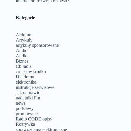
internet do rozwoju biznesu?
Kategorie
Arduino
Artykuły
artykuły sponsorowane
Audio
Audio
Biznes
Cb radia
co jest w środku
Dla domu
elektronika
instrukcje serwisowe
Jak naprawić
nadajniki Fm
news
podstawy
promowane
Radio CODE opisy
Rozrywka
sprawozdania elektroniczne