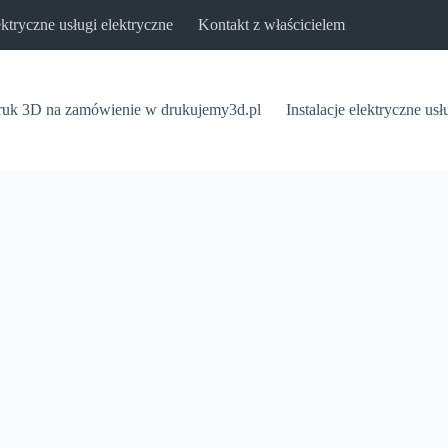
lektryczne usługi elektryczne
Kontakt z właścicielem
uk 3D na zamówienie w drukujemy3d.pl
Instalacje elektryczne usł