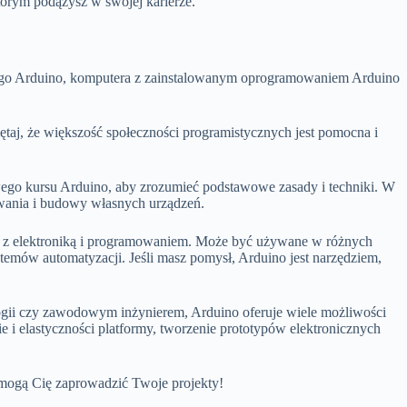
którym podążysz w swojej karierze.
wego Arduino, komputera z zainstalowanym oprogramowaniem Arduino
taj, że ​​większość społeczności programistycznych jest pomocna i
wego kursu Arduino, aby zrozumieć podstawowe zasady i techniki. W
owania i budowy własnych urządzeń.
a z elektroniką i programowaniem. Może być używane w różnych
emów automatyzacji. Jeśli masz pomysł, Arduino jest narzędziem,
ologii czy zawodowym inżynierem, Arduino oferuje wiele możliwości
e i elastyczności platformy, tworzenie prototypów elektronicznych
 mogą Cię zaprowadzić Twoje projekty!