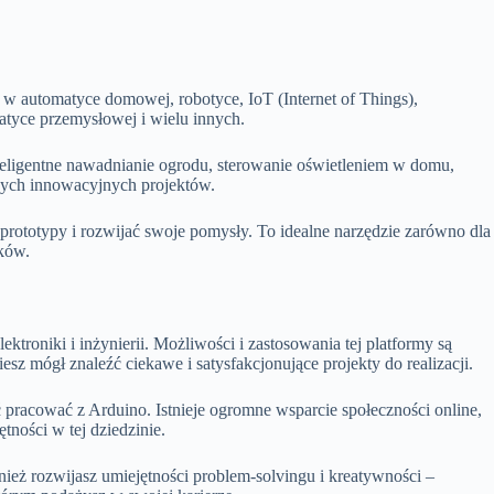
w automatyce domowej, robotyce, IoT (Internet of Things),
matyce przemysłowej i wielu innych.
eligentne nawadnianie ogrodu, sterowanie oświetleniem w domu,
nnych innowacyjnych projektów.
ć prototypy i rozwijać swoje pomysły. To idealne narzędzie zarówno dla
ików.
ktroniki i inżynierii. Możliwości i zastosowania tej platformy są
iesz mógł znaleźć ciekawe i satysfakcjonujące projekty do realizacji.
 pracować z Arduino. Istnieje ogromne wsparcie społeczności online,
tności w tej dziedzinie.
wnież rozwijasz umiejętności problem-solvingu i kreatywności –