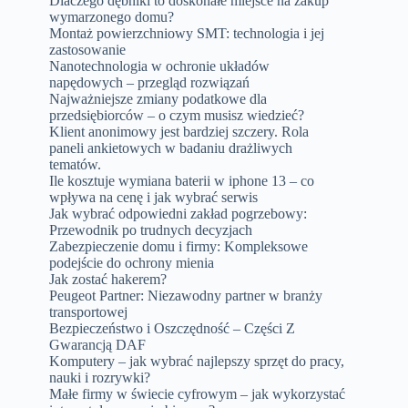
Dlaczego dębniki to doskonałe miejsce na zakup
wymarzonego domu?
Montaż powierzchniowy SMT: technologia i jej
zastosowanie
Nanotechnologia w ochronie układów
napędowych – przegląd rozwiązań
Najważniejsze zmiany podatkowe dla
przedsiębiorców – o czym musisz wiedzieć?
Klient anonimowy jest bardziej szczery. Rola
paneli ankietowych w badaniu drażliwych
tematów.
Ile kosztuje wymiana baterii w iphone 13 – co
wpływa na cenę i jak wybrać serwis
Jak wybrać odpowiedni zakład pogrzebowy:
Przewodnik po trudnych decyzjach
Zabezpieczenie domu i firmy: Kompleksowe
podejście do ochrony mienia
Jak zostać hakerem?
Peugeot Partner: Niezawodny partner w branży
transportowej
Bezpieczeństwo i Oszczędność – Części Z
Gwarancją DAF
Komputery – jak wybrać najlepszy sprzęt do pracy,
nauki i rozrywki?
Małe firmy w świecie cyfrowym – jak wykorzystać