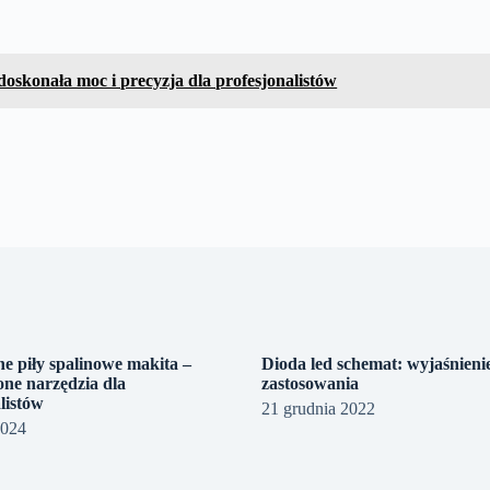
oskonała moc i precyzja dla profesjonalistów
e piły spalinowe makita –
Dioda led schemat: wyjaśnienie
one narzędzia dla
zastosowania
listów
21 grudnia 2022
2024