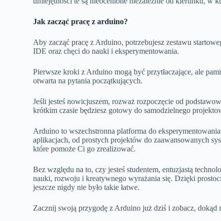
umiejętności te są nieocenione niezależnie od kierunku, w 
Jak zacząć pracę z arduino?
Aby zacząć pracę z Arduino, potrzebujesz zestawu starto
IDE oraz chęci do nauki i eksperymentowania.
Pierwsze kroki z Arduino mogą być przytłaczające, ale pamię
otwarta na pytania początkujących.
Jeśli jesteś nowicjuszem, rozważ rozpoczęcie od podstawo
krótkim czasie będziesz gotowy do samodzielnego projekt
Arduino to wszechstronna platforma do eksperymentowani
aplikacjach, od prostych projektów do zaawansowanych syst
które pomoże Ci go zrealizować.
Bez względu na to, czy jesteś studentem, entuzjastą techn
nauki, rozwoju i kreatywnego wyrażania się. Dzięki prostoci
jeszcze nigdy nie było takie łatwe.
Zacznij swoją przygodę z Arduino już dziś i zobacz, dokąd