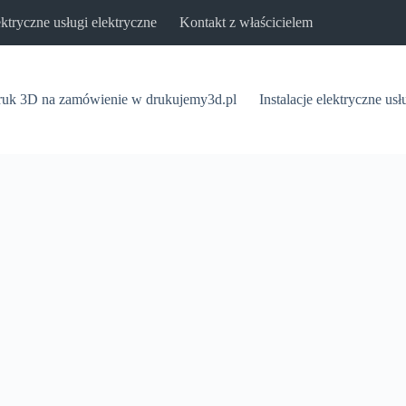
lektryczne usługi elektryczne
Kontakt z właścicielem
uk 3D na zamówienie w drukujemy3d.pl
Instalacje elektryczne usł