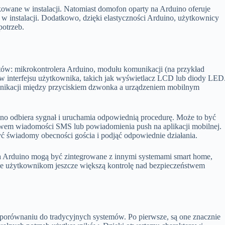
owane w instalacji. Natomiast domofon oparty na Arduino oferuje
za w instalacji. Dodatkowo, dzięki elastyczności Arduino, użytkownicy
otrzeb.
ów: mikrokontrolera Arduino, modułu komunikacji (na przykład
 interfejsu użytkownika, takich jak wyświetlacz LCD lub diody LED
unikacji między przyciskiem dzwonka a urządzeniem mobilnym
ino odbiera sygnał i uruchamia odpowiednią procedurę. Może to być
twem wiadomości SMS lub powiadomienia push na aplikacji mobilnej.
yć świadomy obecności gościa i podjąć odpowiednie działania.
Arduino mogą być zintegrowane z innymi systemami smart home,
daje użytkownikom jeszcze większą kontrolę nad bezpieczeństwem
 porównaniu do tradycyjnych systemów. Po pierwsze, są one znacznie