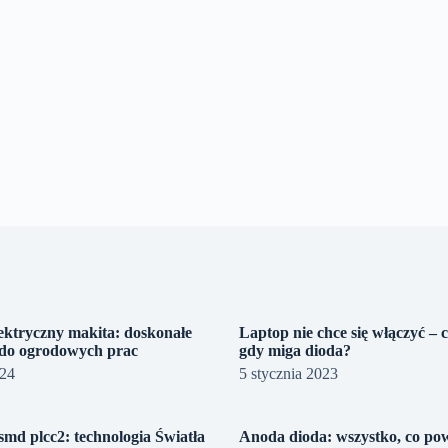
lektryczny makita: doskonałe
Laptop nie chce się włączyć – 
 do ogrodowych prac
gdy miga dioda?
024
5 stycznia 2023
smd plcc2: technologia Światła
Anoda dioda: wszystko, co po