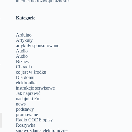
internet do rozwoju biznesu?
Kategorie
e
y
Arduino
Artykuły
artykuły sponsorowane
Audio
Audio
Biznes
o
Cb radia
co jest w środku
Dla domu
elektronika
instrukcje serwisowe
Jak naprawić
nadajniki Fm
news
podstawy
promowane
Radio CODE opisy
Rozrywka
sprawozdania elektroniczne