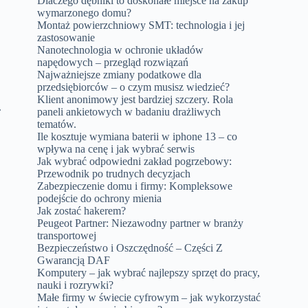
Dlaczego dębniki to doskonałe miejsce na zakup
wymarzonego domu?
Montaż powierzchniowy SMT: technologia i jej
zastosowanie
Nanotechnologia w ochronie układów
napędowych – przegląd rozwiązań
Najważniejsze zmiany podatkowe dla
przedsiębiorców – o czym musisz wiedzieć?
Klient anonimowy jest bardziej szczery. Rola
.
paneli ankietowych w badaniu drażliwych
tematów.
Ile kosztuje wymiana baterii w iphone 13 – co
wpływa na cenę i jak wybrać serwis
Jak wybrać odpowiedni zakład pogrzebowy:
Przewodnik po trudnych decyzjach
Zabezpieczenie domu i firmy: Kompleksowe
podejście do ochrony mienia
Jak zostać hakerem?
Peugeot Partner: Niezawodny partner w branży
transportowej
Bezpieczeństwo i Oszczędność – Części Z
Gwarancją DAF
Komputery – jak wybrać najlepszy sprzęt do pracy,
nauki i rozrywki?
Małe firmy w świecie cyfrowym – jak wykorzystać