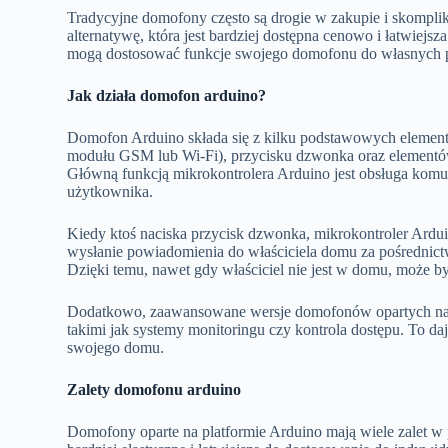
Tradycyjne domofony często są drogie w zakupie i skomplik
alternatywę, która jest bardziej dostępna cenowo i łatwiejs
mogą dostosować funkcje swojego domofonu do własnych p
Jak działa domofon arduino?
Domofon Arduino składa się z kilku podstawowych element
modułu GSM lub Wi-Fi), przycisku dzwonka oraz elementów
Główną funkcją mikrokontrolera Arduino jest obsługa kom
użytkownika.
Kiedy ktoś naciska przycisk dzwonka, mikrokontroler Ardu
wysłanie powiadomienia do właściciela domu za pośrednic
Dzięki temu, nawet gdy właściciel nie jest w domu, może b
Dodatkowo, zaawansowane wersje domofonów opartych na 
takimi jak systemy monitoringu czy kontrola dostępu. To 
swojego domu.
Zalety domofonu arduino
Domofony oparte na platformie Arduino mają wiele zalet w