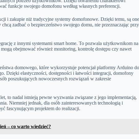
idualnych potrzeb użytkowników. Dzięki otwartemu charakterowi
wać funkcje swojego domofonu według własnych preferencji.
cji i zakupie niż tradycyjne systemy domofonowe. Dzięki temu, są on
zy chcą zadbać o bezpieczeństwo swojego domu, nie przeznaczając prz
ntegrację z innymi systemami smart home. To pozwala użytkownikom na
 mogą obejmować również monitoring, kontrolę dostępu czy nawet
eństwa domowego, które wykorzystuje potencjał platformy Arduino d
 Dzięki elastyczności, dostępności i łatwości integracji, domofony
osób poszukujących nowoczesnych rozwiązań w zakresie
et, to nadal istnieją pewne wyzwania związane z jego implementacją,
ia. Niemniej jednak, dla osób zainteresowanych technologią i
ć fascynującym projektem do realizacji.
eń – co warto wiedzieć?