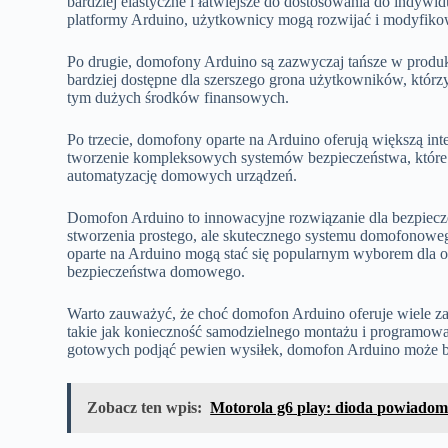
bardziej elastyczne i łatwiejsze do dostosowania do indyw
platformy Arduino, użytkownicy mogą rozwijać i modyfiko
Po drugie, domofony Arduino są zazwyczaj tańsze w produk
bardziej dostępne dla szerszego grona użytkowników, któr
tym dużych środków finansowych.
Po trzecie, domofony oparte na Arduino oferują większą i
tworzenie kompleksowych systemów bezpieczeństwa, które
automatyzację domowych urządzeń.
Domofon Arduino to innowacyjne rozwiązanie dla bezpiecz
stworzenia prostego, ale skutecznego systemu domofonowego.
oparte na Arduino mogą stać się popularnym wyborem dla 
bezpieczeństwa domowego.
Warto zauważyć, że choć domofon Arduino oferuje wiele zal
takie jak konieczność samodzielnego montażu i programowan
gotowych podjąć pewien wysiłek, domofon Arduino może by
Zobacz ten wpis:
Motorola g6 play: dioda powiadomi