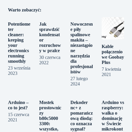
Warto zobaczyć:
Potentiome
Jak
Nowoczesn
ter
sprawdzić
e piły
cleaner:
kondensat
spalinowe
keeping
or
makita –
your
rozruchow
niezastąpio
Kable
electronics
y w pralce
ne
połączenio
running
narzędzia
we Goobay
30 czerwca
smoothly
dla
Plus
2022
profesjonal
23 września
7 kwietnia
istów
2023
2021
27 lutego
2024
Arduino –
Mostek
Dekoder
Arduino vs
co to jest?
prostownic
nc+ z
raspberry:
zy
pomarańcz
walka o
15 czerwca
b80c5000
ową diodą:
dominację
2021
3300:
co oznacza
w Świecie
wszystko,
sygnał?
mikrokont