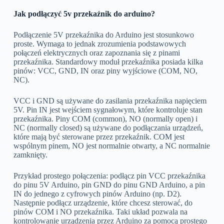
Jak podłączyć 5v przekaźnik do arduino?
Podłączenie 5V przekaźnika do Arduino jest stosunkowo
proste. Wymaga to jednak zrozumienia podstawowych
połączeń elektrycznych oraz zapoznania się z pinami
przekaźnika. Standardowy moduł przekaźnika posiada kilka
pinów: VCC, GND, IN oraz piny wyjściowe (COM, NO,
NC).
VCC i GND są używane do zasilania przekaźnika napięciem
5V. Pin IN jest wejściem sygnałowym, które kontroluje stan
przekaźnika. Piny COM (common), NO (normally open) i
NC (normally closed) są używane do podłączania urządzeń,
które mają być sterowane przez przekaźnik. COM jest
wspólnym pinem, NO jest normalnie otwarty, a NC normalnie
zamknięty.
Przykład prostego połączenia: podłącz pin VCC przekaźnika
do pinu 5V Arduino, pin GND do pinu GND Arduino, a pin
IN do jednego z cyfrowych pinów Arduino (np. D2).
Następnie podłącz urządzenie, które chcesz sterować, do
pinów COM i NO przekaźnika. Taki układ pozwala na
kontrolowanie urządzenia przez Arduino za pomocą prostego