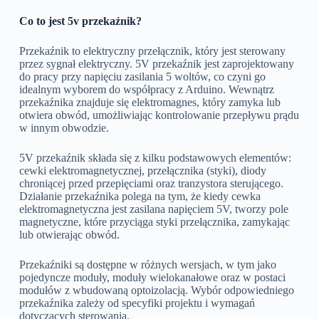
Co to jest 5v przekaźnik?
Przekaźnik to elektryczny przełącznik, który jest sterowany
przez sygnał elektryczny. 5V przekaźnik jest zaprojektowany
do pracy przy napięciu zasilania 5 woltów, co czyni go
idealnym wyborem do współpracy z Arduino. Wewnątrz
przekaźnika znajduje się elektromagnes, który zamyka lub
otwiera obwód, umożliwiając kontrolowanie przepływu prądu
w innym obwodzie.
5V przekaźnik składa się z kilku podstawowych elementów:
cewki elektromagnetycznej, przełącznika (styki), diody
chroniącej przed przepięciami oraz tranzystora sterującego.
Działanie przekaźnika polega na tym, że kiedy cewka
elektromagnetyczna jest zasilana napięciem 5V, tworzy pole
magnetyczne, które przyciąga styki przełącznika, zamykając
lub otwierając obwód.
Przekaźniki są dostępne w różnych wersjach, w tym jako
pojedyncze moduły, moduły wielokanałowe oraz w postaci
modułów z wbudowaną optoizolacją. Wybór odpowiedniego
przekaźnika zależy od specyfiki projektu i wymagań
dotyczących sterowania.