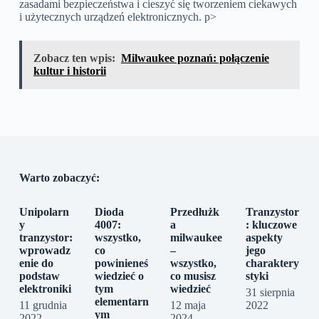
zasadami bezpieczeństwa i cieszyć się tworzeniem ciekawych
i użytecznych urządzeń elektronicznych.
p>
Zobacz ten wpis:
Milwaukee poznań: połączenie
kultur i historii
Warto zobaczyć:
Unipolarn
Dioda
Przedłużk
Tranzystor
y
4007:
a
: kluczowe
tranzystor:
wszystko,
milwaukee
aspekty
wprowadz
co
–
jego
enie do
powinieneś
wszystko,
charaktery
podstaw
wiedzieć o
co musisz
styki
elektroniki
tym
wiedzieć
31 sierpnia
elementarn
11 grudnia
12 maja
2022
ym
2022
2024