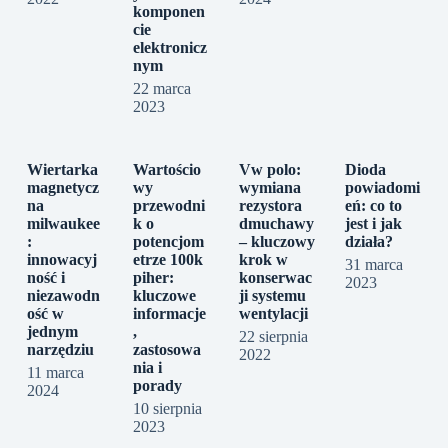
komponen
cie
elektronicz
nym
22 marca
2023
Wiertarka
Wartościo
Vw polo:
Dioda
magnetycz
wy
wymiana
powiadomi
na
przewodni
rezystora
eń: co to
milwaukee
k o
dmuchawy
jest i jak
:
potencjom
– kluczowy
działa?
innowacyj
etrze 100k
krok w
31 marca
ność i
piher:
konserwac
2023
niezawodn
kluczowe
ji systemu
ość w
informacje
wentylacji
jednym
,
22 sierpnia
narzędziu
zastosowa
2022
nia i
11 marca
porady
2024
10 sierpnia
2023