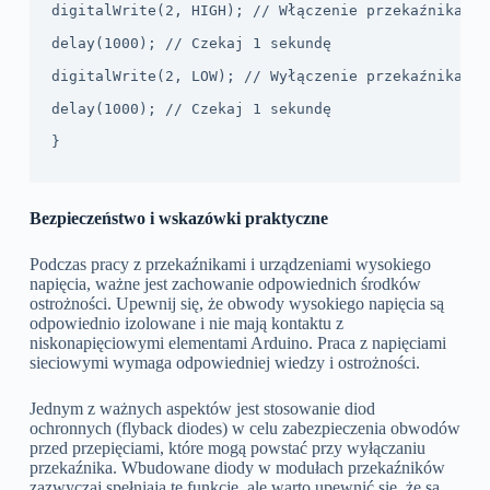
digitalWrite(2, HIGH); // Włączenie przekaźnika
delay(1000); // Czekaj 1 sekundę
digitalWrite(2, LOW); // Wyłączenie przekaźnika
delay(1000); // Czekaj 1 sekundę
}
Bezpieczeństwo i wskazówki praktyczne
Podczas pracy z przekaźnikami i urządzeniami wysokiego
napięcia, ważne jest zachowanie odpowiednich środków
ostrożności. Upewnij się, że obwody wysokiego napięcia są
odpowiednio izolowane i nie mają kontaktu z
niskonapięciowymi elementami Arduino. Praca z napięciami
sieciowymi wymaga odpowiedniej wiedzy i ostrożności.
Jednym z ważnych aspektów jest stosowanie diod
ochronnych (flyback diodes) w celu zabezpieczenia obwodów
przed przepięciami, które mogą powstać przy wyłączaniu
przekaźnika. Wbudowane diody w modułach przekaźników
zazwyczaj spełniają tę funkcję, ale warto upewnić się, że są