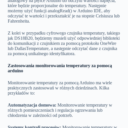
analogowy na płytce Arduino do odczytu wartości napięcia,
które będzie proporcjonalne do temperatury. Następnie
możemy użyć funkcji analogRead() w Arduino IDE, aby
odczytać te wartości i przekształcić je na stopnie Celsiusza lub
Fahrenheita.
Z kolei w przypadku cyfrowego czujnika temperatury, takiego
jak DS18B20, będziemy musieli użyć odpowiedniej biblioteki
do komunikacji z czujnikiem za pomocą protokołu OneWire
lub DallasTemperature, a następnie odczytać dane z czujnika
za pomocą unikalnego identyfikatora.
Zastosowania monitorowania temperatury za pomocą
arduino
Monitorowanie temperatury za pomocą Arduino ma wiele
praktycznych zastosowań w różnych dziedzinach. Kilka
przykładów to:
Automatyzacja domowa:
Monitorowanie temperatury w
różnych pomieszczeniach i regulacja ogrzewania lub
chłodzenia w zależności od potrzeb.
Systemy kontroli procesów:
Monitorowanie temperatury w