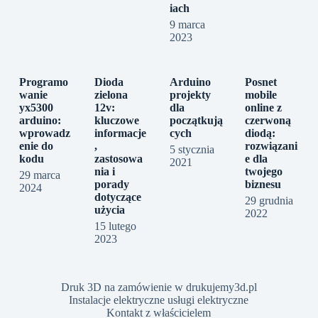
iach
9 marca
2023
Programo
Dioda
Arduino
Posnet
wanie
zielona
projekty
mobile
yx5300
12v:
dla
online z
arduino:
kluczowe
początkują
czerwoną
wprowadz
informacje
cych
diodą:
enie do
,
rozwiązani
5 stycznia
kodu
zastosowa
e dla
2021
nia i
twojego
29 marca
porady
biznesu
2024
dotyczące
29 grudnia
użycia
2022
15 lutego
2023
Druk 3D na zamówienie w drukujemy3d.pl
Instalacje elektryczne usługi elektryczne
Kontakt z właścicielem