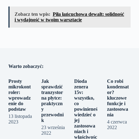
Zobacz ten wpis:
Piła łańcuchowa dewalt: solidność
i wydajność w twoim warsztacie
Warto zobaczyć:
Prosty
Jak
Dioda
Co robi
mikrokont
sprawdzić
zenera
kondensat
roler:
tranzystor
15v:
or?
wprowadz
na płytce:
wszystko,
kluczowe
enie do
praktyczn
co
funkcje i
podstaw
y
powinieneś
zastosowa
przewodni
wiedzieć o
nia
13 listopada
k
jej
2023
4 czerwca
zastosowa
23 września
2022
niach i
2022
właściwośc