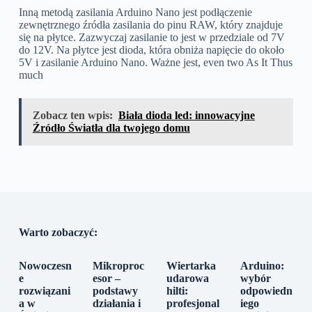
Inną metodą zasilania Arduino Nano jest podłączenie
zewnętrznego źródła zasilania do pinu RAW, który znajduje
się na płytce. Zazwyczaj zasilanie to jest w przedziale od 7V
do 12V. Na płytce jest dioda, która obniża napięcie do około
5V i zasilanie Arduino Nano. Ważne jest, even two As It Thus
much
Zobacz ten wpis:
Biała dioda led: innowacyjne
Źródło Światła dla twojego domu
Warto zobaczyć:
Nowoczesn
Mikroproc
Wiertarka
Arduino:
e
esor –
udarowa
wybór
rozwiązani
podstawy
hilti:
odpowiedn
a w
działania i
profesjonal
iego