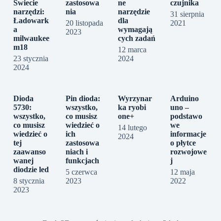
Świecie
zastosowa
ne
czujnika
narzędzi:
nia
narzędzie
31 sierpnia
Ładowark
dla
20 listopada
2021
a
wymagają
2023
milwaukee
cych zadań
m18
12 marca
23 stycznia
2024
2024
Dioda
Pin dioda:
Wyrzynar
Arduino
5730:
wszystko,
ka ryobi
uno –
wszystko,
co musisz
one+
podstawo
co musisz
wiedzieć o
we
14 lutego
wiedzieć o
ich
informacje
2024
tej
zastosowa
o płytce
zaawanso
niach i
rozwojowe
wanej
funkcjach
j
diodzie led
5 czerwca
12 maja
8 stycznia
2023
2022
2023