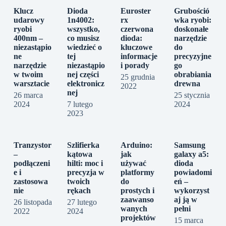
Klucz
Dioda
Euroster
Grubośció
udarowy
1n4002:
rx
wka ryobi:
ryobi
wszystko,
czerwona
doskonałe
400nm –
co musisz
dioda:
narzędzie
niezastąpio
wiedzieć o
kluczowe
do
ne
tej
informacje
precyzyjne
narzędzie
niezastąpio
i porady
go
w twoim
nej części
obrabiania
25 grudnia
warsztacie
elektronicz
drewna
2022
nej
26 marca
25 stycznia
2024
7 lutego
2024
2023
Tranzystor
Szlifierka
Arduino:
Samsung
–
kątowa
jak
galaxy a5:
podłączeni
hilti: moc i
używać
dioda
e i
precyzja w
platformy
powiadomi
zastosowa
twoich
do
eń –
nie
rękach
prostych i
wykorzyst
zaawanso
aj ją w
26 listopada
27 lutego
wanych
pełni
2022
2024
projektów
15 marca