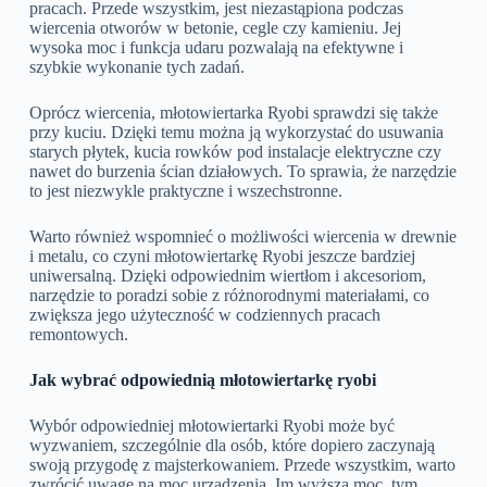
pracach. Przede wszystkim, jest niezastąpiona podczas
wiercenia otworów w betonie, cegle czy kamieniu. Jej
wysoka moc i funkcja udaru pozwalają na efektywne i
szybkie wykonanie tych zadań.
Oprócz wiercenia, młotowiertarka Ryobi sprawdzi się także
przy kuciu. Dzięki temu można ją wykorzystać do usuwania
starych płytek, kucia rowków pod instalacje elektryczne czy
nawet do burzenia ścian działowych. To sprawia, że narzędzie
to jest niezwykle praktyczne i wszechstronne.
Warto również wspomnieć o możliwości wiercenia w drewnie
i metalu, co czyni młotowiertarkę Ryobi jeszcze bardziej
uniwersalną. Dzięki odpowiednim wiertłom i akcesoriom,
narzędzie to poradzi sobie z różnorodnymi materiałami, co
zwiększa jego użyteczność w codziennych pracach
remontowych.
Jak wybrać odpowiednią młotowiertarkę ryobi
Wybór odpowiedniej młotowiertarki Ryobi może być
wyzwaniem, szczególnie dla osób, które dopiero zaczynają
swoją przygodę z majsterkowaniem. Przede wszystkim, warto
zwrócić uwagę na moc urządzenia. Im wyższa moc, tym