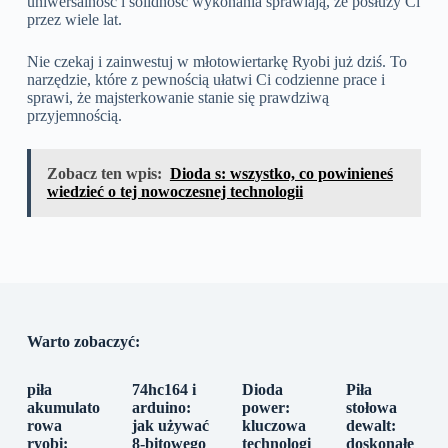
uniwersalność i solidność wykonania sprawiają, że posłuży Ci
przez wiele lat.
Nie czekaj i zainwestuj w młotowiertarkę Ryobi już dziś. To
narzędzie, które z pewnością ułatwi Ci codzienne prace i
sprawi, że majsterkowanie stanie się prawdziwą
przyjemnością.
Zobacz ten wpis:
Dioda s: wszystko, co powinieneś
wiedzieć o tej nowoczesnej technologii
Warto zobaczyć:
piła
74hc164 i
Dioda
Piła
akumulato
arduino:
power:
stołowa
rowa
jak używać
kluczowa
dewalt:
ryobi:
8-bitowego
technologi
doskonałe