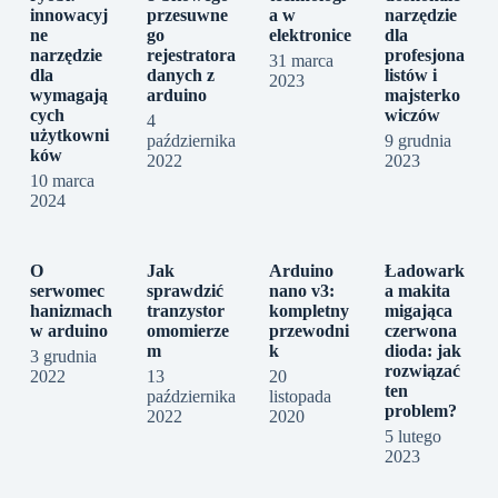
innowacyj
przesuwne
a w
narzędzie
ne
go
elektronice
dla
narzędzie
rejestratora
profesjona
31 marca
dla
danych z
listów i
2023
wymagają
arduino
majsterko
cych
wiczów
4
użytkowni
października
9 grudnia
ków
2022
2023
10 marca
2024
O
Jak
Arduino
Ładowark
serwomec
sprawdzić
nano v3:
a makita
hanizmach
tranzystor
kompletny
migająca
w arduino
omomierze
przewodni
czerwona
m
k
dioda: jak
3 grudnia
rozwiązać
2022
13
20
ten
października
listopada
problem?
2022
2020
5 lutego
2023