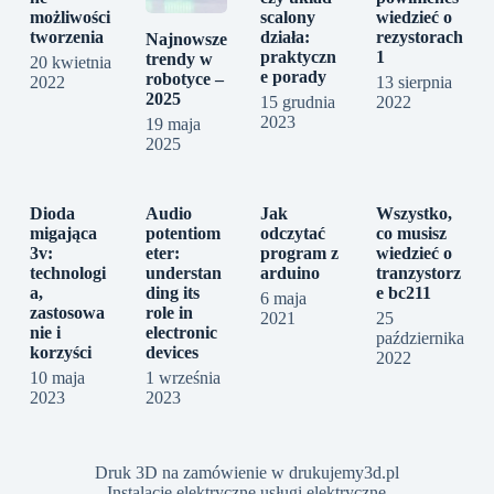
możliwości
scalony
wiedzieć o
tworzenia
działa:
rezystorach
Najnowsze
praktyczn
1
trendy w
20 kwietnia
e porady
robotyce –
2022
13 sierpnia
2025
15 grudnia
2022
2023
19 maja
2025
Dioda
Audio
Jak
Wszystko,
migająca
potentiom
odczytać
co musisz
3v:
eter:
program z
wiedzieć o
technologi
understan
arduino
tranzystorz
a,
ding its
e bc211
6 maja
zastosowa
role in
2021
25
nie i
electronic
października
korzyści
devices
2022
10 maja
1 września
2023
2023
Druk 3D na zamówienie w drukujemy3d.pl
Instalacje elektryczne usługi elektryczne