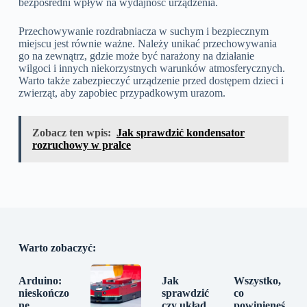
bezpośredni wpływ na wydajność urządzenia.
Przechowywanie rozdrabniacza w suchym i bezpiecznym
miejscu jest równie ważne. Należy unikać przechowywania
go na zewnątrz, gdzie może być narażony na działanie
wilgoci i innych niekorzystnych warunków atmosferycznych.
Warto także zabezpieczyć urządzenie przed dostępem dzieci i
zwierząt, aby zapobiec przypadkowym urazom.
Zobacz ten wpis:
Jak sprawdzić kondensator
rozruchowy w pralce
Warto zobaczyć:
Arduino:
Jak
Wszystko,
nieskończo
sprawdzić
co
ne
czy układ
powinieneś