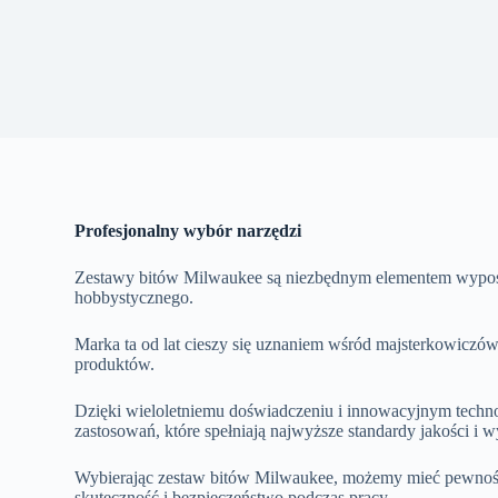
Profesjonalny wybór narzędzi
Zestawy bitów Milwaukee są niezbędnym elementem wyposaż
hobbystycznego.
Marka ta od lat cieszy się uznaniem wśród majsterkowiczów
produktów.
Dzięki wieloletniemu doświadczeniu i innowacyjnym techn
zastosowań, które spełniają najwyższe standardy jakości i w
Wybierając zestaw bitów Milwaukee, możemy mieć pewność, 
skuteczność i bezpieczeństwo podczas pracy.