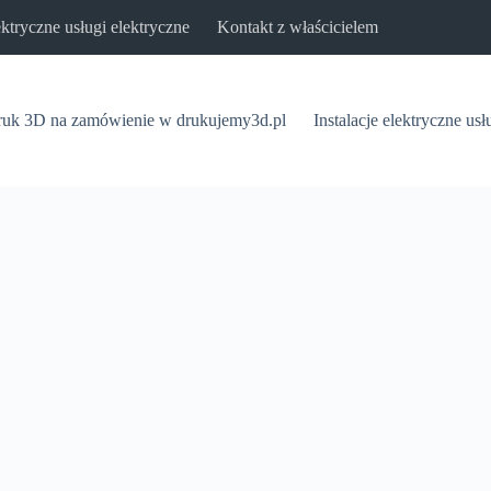
lektryczne usługi elektryczne
Kontakt z właścicielem
uk 3D na zamówienie w drukujemy3d.pl
Instalacje elektryczne usł