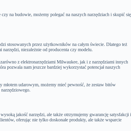
czy na budowie, możemy polegać na naszych narzędziach i skupić si
ędzi stosowanych przez użytkowników na całym świecie. Dlatego też
i narzędzi, niezależnie od producenta czy modelu.
arówno z elektronarzędziami Milwaukee, jak i z narzędziami innych
ra pozwala nam jeszcze bardziej wykorzystać potencjał naszych
 czy młotem udarowym, możemy mieć pewność, że zestaw bitów
u narzędziowego.
ysoką jakość narzędzi, ale także otrzymujemy gwarancję satysfakcji 
ientów, oferując nie tylko doskonałe produkty, ale także wsparcie