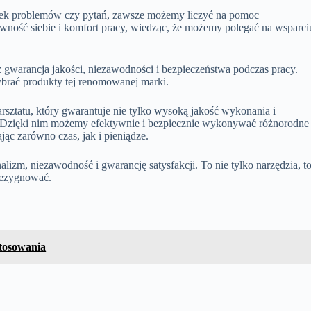
iek problemów czy pytań, zawsze możemy liczyć na pomoc
wność siebie i komfort pracy, wiedząc, że możemy polegać na wsparci
ż gwarancja jakości, niezawodności i bezpieczeństwa podczas pracy.
ybrać produkty tej renomowanej marki.
ztatu, który gwarantuje nie tylko wysoką jakość wykonania i
cy. Dzięki nim możemy efektywnie i bezpiecznie wykonywać różnorodne
ąc zarówno czas, jak i pieniądze.
izm, niezawodność i gwarancję satysfakcji. To nie tylko narzędzia, t
 rezygnować.
stosowania