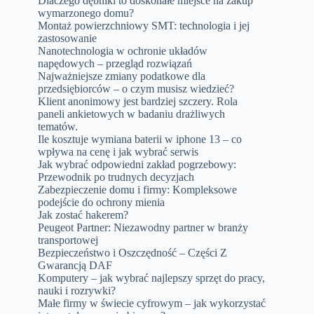
Dlaczego dębniki to doskonałe miejsce na zakup
wymarzonego domu?
Montaż powierzchniowy SMT: technologia i jej
zastosowanie
Nanotechnologia w ochronie układów
napędowych – przegląd rozwiązań
Najważniejsze zmiany podatkowe dla
przedsiębiorców – o czym musisz wiedzieć?
Klient anonimowy jest bardziej szczery. Rola
paneli ankietowych w badaniu drażliwych
tematów.
Ile kosztuje wymiana baterii w iphone 13 – co
wpływa na cenę i jak wybrać serwis
Jak wybrać odpowiedni zakład pogrzebowy:
Przewodnik po trudnych decyzjach
Zabezpieczenie domu i firmy: Kompleksowe
podejście do ochrony mienia
Jak zostać hakerem?
Peugeot Partner: Niezawodny partner w branży
transportowej
Bezpieczeństwo i Oszczędność – Części Z
Gwarancją DAF
Komputery – jak wybrać najlepszy sprzęt do pracy,
nauki i rozrywki?
Małe firmy w świecie cyfrowym – jak wykorzystać