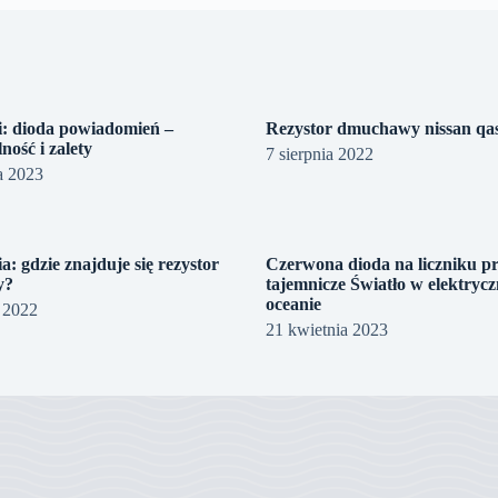
i: dioda powiadomień –
Rezystor dmuchawy nissan qa
ność i zalety
7 sierpnia 2022
a 2023
a: gdzie znajduje się rezystor
Czerwona dioda na liczniku p
y?
tajemnicze Światło w elektryc
oceanie
a 2022
21 kwietnia 2023