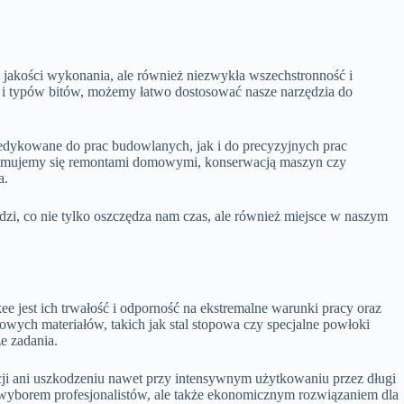
 jakości wykonania, ale również niezwykła wszechstronność i
 i typów bitów, możemy łatwo dostosować nasze narzędzia do
dykowane do prac budowlanych, jak i do precyzyjnych prac
ajmujemy się remontami domowymi, konserwacją maszyn czy
a.
zi, co nie tylko oszczędza nam czas, ale również miejsce w naszym
 jest ich trwałość i odporność na ekstremalne warunki pracy oraz
wych materiałów, takich jak stal stopowa czy specjalne powłoki
ze zadania.
ji ani uszkodzeniu nawet przy intensywnym użytkowaniu przez długi
o wyborem profesjonalistów, ale także ekonomicznym rozwiązaniem dla