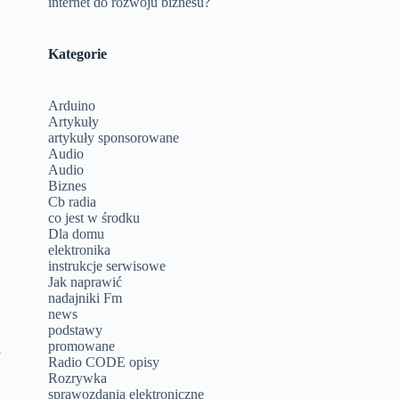
internet do rozwoju biznesu?
ę
Kategorie
Arduino
Artykuły
artykuły sponsorowane
Audio
Audio
Biznes
Cb radia
co jest w środku
Dla domu
elektronika
instrukcje serwisowe
Jak naprawić
nadajniki Fm
news
podstawy
promowane
i
Radio CODE opisy
Rozrywka
sprawozdania elektroniczne