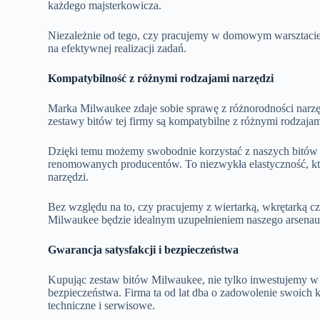
każdego majsterkowicza.
Niezależnie od tego, czy pracujemy w domowym warsztacie 
na efektywnej realizacji zadań.
Kompatybilność z różnymi rodzajami narzędzi
Marka Milwaukee zdaje sobie sprawę z różnorodności narz
zestawy bitów tej firmy są kompatybilne z różnymi rodzajam
Dzięki temu możemy swobodnie korzystać z naszych bitów z
renomowanych producentów. To niezwykła elastyczność, któ
narzędzi.
Bez względu na to, czy pracujemy z wiertarką, wkrętarką
Milwaukee będzie idealnym uzupełnieniem naszego arsena
Gwarancja satysfakcji i bezpieczeństwa
Kupując zestaw bitów Milwaukee, nie tylko inwestujemy w w
bezpieczeństwa. Firma ta od lat dba o zadowolenie swoich kl
techniczne i serwisowe.