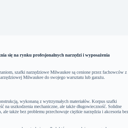
ia się na rynku profesjonalnych narzędzi i wyposażenia
ązaniom, szafki narzędziowe Milwaukee są cenione przez fachowców z
narzędziowej Milwaukee do swojego warsztatu lub garażu.
konstrukcją, wykonaną z wytrzymałych materiałów. Korpus szafki
ność na uszkodzenia mechaniczne, ale także długowieczność. Solidne
 ale także bez problemu przechowuje ciężkie narzędzia i akcesoria be