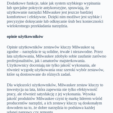
Dodatkowe funkcje, takie jak system szybkiego wypinania
lub specjalne pokrycie antykorozyjne, sprawiają, że
użytkowanie narzędzi Milwaukee jest jeszcze bardziej
komfortowe i efektywne. Dzięki nim możliwe jest szybkie i
precyzyjne dokręcanie lub odkręcanie śrub bez konieczności
wielokrotnego przekładania narzędzia.
opinie użytkowników
Opinie użytkowników zestawów kluczy Milwaukee są
zgodne – narzędzia te są solidne, trwałe i niezawodne. Przez
lata użytkowania, Milwaukee zdobyło sobie zaufanie zarówno
profesjonalistów, jak i amatorów majsterkowania.
Użytkownicy doceniają nie tylko jakość wykonania, ale
również wygodę użytkowania oraz szeroki wybór zestawów,
które są dostosowane do różnych zadań.
Dla większości użytkowników, Milwaukee zestaw kluczy to
inwestycja na lata, która zapewnia nie tylko efektywność
pracy, ale również satysfakcję z jej wykonania. Wysoka
jakość produktów Milwaukee czyni tę markę liderem wśród
producentów narzędzi, a ich zestawy kluczy są doskonałym
dowodem na to, że dobre narzędzia to podstawa każdej
udanej naprawy czy remontu.