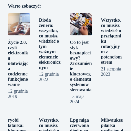
Warto zobaczyć:
Dioda
Wszystko,
zenera:
co musisz
wszystko,
wiedzieć o
co musisz
przełączni
wiedzieć o
ku
Życie 2.0,
Co to jest
tym
rotacyjny
czyli
styk
ważnym
m z
elektronik
beznapieci
elemencie
potencjom
a
owy?
elektronicz
etrem
ułatwiając
Zrozumien
nym
a
ie
21 sierpnia
codzienne
kluczoweg
12 grudnia
2023
funkcjono
o elementu
2022
wanie
systemów
sterowania
12 grudnia
2019
13 maja
2024
ryobi
Wszystko,
Lpg miga
Milwaukee
latarka:
co musisz
czerwona
pilarka –
kluczowe
wiedzieć o
dioda: co
profesjonal