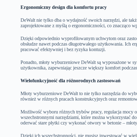
Ergonomiczny design dla komfortu pracy
DeWalt nie tylko dba o wydajność swoich narzędzi, ale tak
zaprojektowane z myślą o ergonomiczności, co znacząco w
Dzięki odpowiednio wyprofilowanym uchwytom oraz zastos
obsłudze nawet podczas długotrwałego użytkowania. Ich er
pracować efektywniej i bez ryzyka kontuzji.
Ponadto, młoty wyburzeniowe DeWalt są wyposażone w syst
użytkownika, zapewniając jeszcze większy komfort podczas
Wielofunkcyjność dla różnorodnych zastosowań
Młoty wyburzeniowe DeWalt to nie tylko narzędzia do wybu
również w różnych pracach konstrukcyjnych oraz remonto
Możliwość wyboru różnych trybów pracy, regulacja mocy or
wszechstronnymi narzędziami, które można wykorzystać do w
oderwać stare płytki czy wykonać otwory w betonie – młoty
Dzięki ich wszechstronności, nie musisz inwestować w wiel