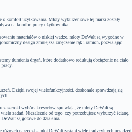
że o komfort użytkowania. Młoty wyburzeniowe tej marki zostały
pływa na komfort pracy użytkownika.
owaniu materiałów o niskiej wadze, młoty DeWalt są wygodne w
gonomiczny design zmniejsza zmęczenie rąk i ramion, pozwalając
emy tłumienia drgań, które dodatkowo redukują obciążenie na ciało
 pracy.
rzeń. Dzięki swojej wielofunkcyjności, doskonale sprawdzają się
wych.
az szeroki wybór akcesoriów sprawiają, że młoty DeWalt są
ielu zadań. Niezależnie od tego, czy potrzebujesz wyburzyć ścianę,
 DeWalt są gotowe do działania.
e różnych narzędzi – młot DeWalt zastąpi wiele tradycyjnych urządzeń