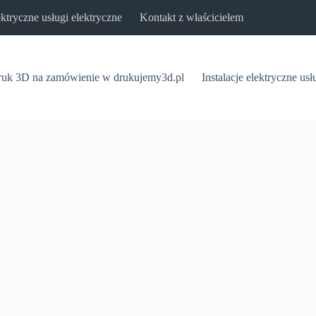
lektryczne usługi elektryczne
Kontakt z właścicielem
uk 3D na zamówienie w drukujemy3d.pl
Instalacje elektryczne usł