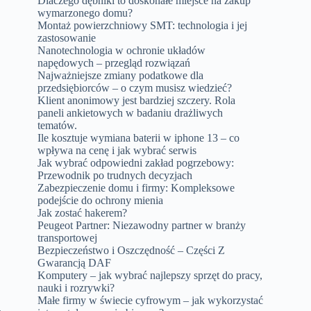
Dlaczego dębniki to doskonałe miejsce na zakup
wymarzonego domu?
Montaż powierzchniowy SMT: technologia i jej
zastosowanie
Nanotechnologia w ochronie układów
napędowych – przegląd rozwiązań
Najważniejsze zmiany podatkowe dla
przedsiębiorców – o czym musisz wiedzieć?
Klient anonimowy jest bardziej szczery. Rola
paneli ankietowych w badaniu drażliwych
tematów.
Ile kosztuje wymiana baterii w iphone 13 – co
wpływa na cenę i jak wybrać serwis
Jak wybrać odpowiedni zakład pogrzebowy:
Przewodnik po trudnych decyzjach
Zabezpieczenie domu i firmy: Kompleksowe
podejście do ochrony mienia
Jak zostać hakerem?
Peugeot Partner: Niezawodny partner w branży
transportowej
Bezpieczeństwo i Oszczędność – Części Z
Gwarancją DAF
Komputery – jak wybrać najlepszy sprzęt do pracy,
nauki i rozrywki?
Małe firmy w świecie cyfrowym – jak wykorzystać
,