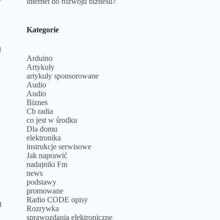
internet do rozwoju biznesu?
Kategorie
ą
Arduino
Artykuły
artykuły sponsorowane
Audio
Audio
Biznes
Cb radia
co jest w środku
Dla domu
elektronika
instrukcje serwisowe
Jak naprawić
nadajniki Fm
news
podstawy
promowane
Radio CODE opisy
i
Rozrywka
sprawozdania elektroniczne