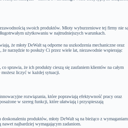
i niezawodnością swoich produktów. Młoty wyburzeniowe tej firmy nie s
 długotrwałym użytkowaniu w najtrudniejszych warunkach.
rawiają, że młoty DeWalt są odporne na uszkodzenia mechaniczne oraz
że narzędzie to posłuży Ci przez wiele lat, niezawodnie wspierając
, co sprawia, że ich produkty cieszą się zaufaniem klientów na całym
 możesz liczyć w każdej sytuacji.
innowacyjne rozwiązania, które poprawiają efektywność pracy oraz
sażone w szereg funkcji, które ułatwiają i przyspieszają
mu doskonaleniu produktów, młoty DeWalt są na bieżąco z wymaganiam
ją nawet najbardziej wymagającym zadaniom.