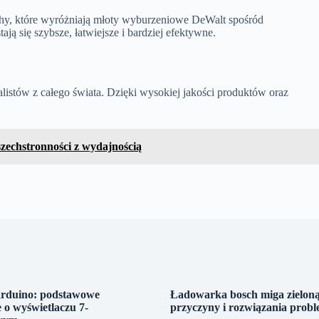
chy, które wyróżniają młoty wyburzeniowe DeWalt spośród
ą się szybsze, łatwiejsze i bardziej efektywne.
alistów z całego świata. Dzięki wysokiej jakości produktów oraz
zechstronności z wydajnością
arduino: podstawowe
Ładowarka bosch miga zieloną
 o wyświetlaczu 7-
przyczyny i rozwiązania prob