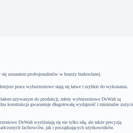
y się uznaniem profesjonalistów w branży budowlanej.
dniejsze prace wyburzeniowe stają się łatwe i szybkie do wykonania.
teriałom używanym do produkcji, młoty wyburzeniowe DeWalt są
na konstrukcja gwarantuje długotrwałą wydajność i minimalne zużyci
eniowe DeWalt wyróżniają się nie tylko siłą, ale także precyzją
wiadczonych fachowców, jak i początkujących użytkowników.