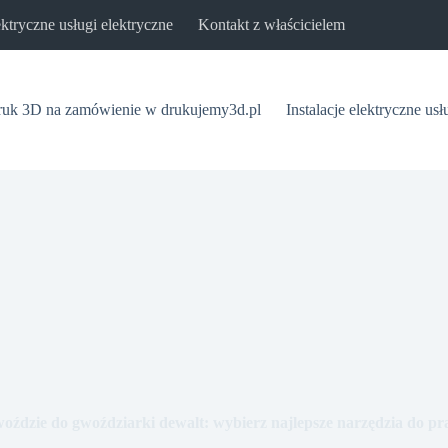
lektryczne usługi elektryczne
Kontakt z właścicielem
uk 3D na zamówienie w drukujemy3d.pl
Instalacje elektryczne usł
oździe do gwoździarki dewalt: wybierz najlepsze narzędzia do pr