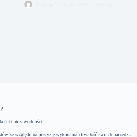
Redakcja
18 marca 2024
Artykuły
t?
ości i niezawodności.
istów ze względu na precyzję wykonania i trwałość swoich narzędzi.