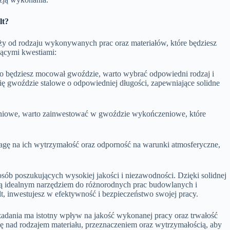
lt?
 od rodzaju wykonywanych prac oraz materiałów, które będziesz
jącymi kwestiami:
ego będziesz mocował gwoździe, warto wybrać odpowiedni rodzaj i
się gwoździe stalowe o odpowiedniej długości, zapewniające solidne
eniowe, warto zainwestować w gwoździe wykończeniowe, które
ę na ich wytrzymałość oraz odporność na warunki atmosferyczne,
ób poszukujących wysokiej jakości i niezawodności. Dzięki solidnej
są idealnym narzędziem do różnorodnych prac budowlanych i
 inwestujesz w efektywność i bezpieczeństwo swojej pracy.
adania ma istotny wpływ na jakość wykonanej pracy oraz trwałość
ę nad rodzajem materiału, przeznaczeniem oraz wytrzymałością, aby