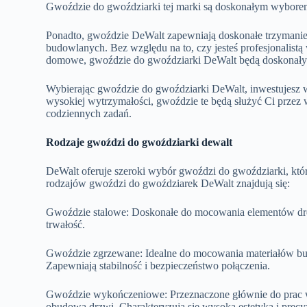
Gwoździe do gwoździarki tej marki są doskonałym wyborem 
Ponadto, gwoździe DeWalt zapewniają doskonałe trzymanie
budowlanych. Bez względu na to, czy jesteś profesjonalis
domowe, gwoździe do gwoździarki DeWalt będą doskonały
Wybierając gwoździe do gwoździarki DeWalt, inwestujesz w j
wysokiej wytrzymałości, gwoździe te będą służyć Ci przez 
codziennych zadań.
Rodzaje gwoździ do gwoździarki dewalt
DeWalt oferuje szeroki wybór gwoździ do gwoździarki, kt
rodzajów gwoździ do gwoździarek DeWalt znajdują się:
Gwoździe stalowe: Doskonałe do mocowania elementów drew
trwałość.
Gwoździe zgrzewane: Idealne do mocowania materiałów budo
Zapewniają stabilność i bezpieczeństwo połączenia.
Gwoździe wykończeniowe: Przeznaczone głównie do prac w
obudowa drzwi. Charakteryzują się wysoką estetyką i prec