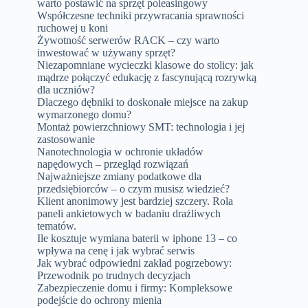
warto postawić na sprzęt poleasingowy
Współczesne techniki przywracania sprawności
ruchowej u koni
Żywotność serwerów RACK – czy warto
inwestować w używany sprzęt?
Niezapomniane wycieczki klasowe do stolicy: jak
mądrze połączyć edukację z fascynującą rozrywką
dla uczniów?
Dlaczego dębniki to doskonałe miejsce na zakup
wymarzonego domu?
Montaż powierzchniowy SMT: technologia i jej
zastosowanie
Nanotechnologia w ochronie układów
napędowych – przegląd rozwiązań
Najważniejsze zmiany podatkowe dla
przedsiębiorców – o czym musisz wiedzieć?
Klient anonimowy jest bardziej szczery. Rola
paneli ankietowych w badaniu drażliwych
tematów.
Ile kosztuje wymiana baterii w iphone 13 – co
wpływa na cenę i jak wybrać serwis
Jak wybrać odpowiedni zakład pogrzebowy:
Przewodnik po trudnych decyzjach
Zabezpieczenie domu i firmy: Kompleksowe
podejście do ochrony mienia