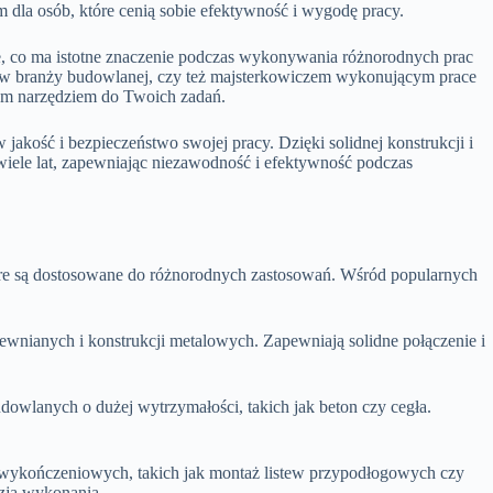
dla osób, które cenią sobie efektywność i wygodę pracy.
, co ma istotne znaczenie podczas wykonywania różnorodnych prac
tą w branży budowlanej, czy też majsterkowiczem wykonującym prace
m narzędziem do Twoich zadań.
akość i bezpieczeństwo swojej pracy. Dzięki solidnej konstrukcji i
wiele lat, zapewniając niezawodność i efektywność podczas
óre są dostosowane do różnorodnych zastosowań. Wśród popularnych
nianych i konstrukcji metalowych. Zapewniają solidne połączenie i
wlanych o dużej wytrzymałości, takich jak beton czy cegła.
ykończeniowych, takich jak montaż listew przypodłogowych czy
yzją wykonania.