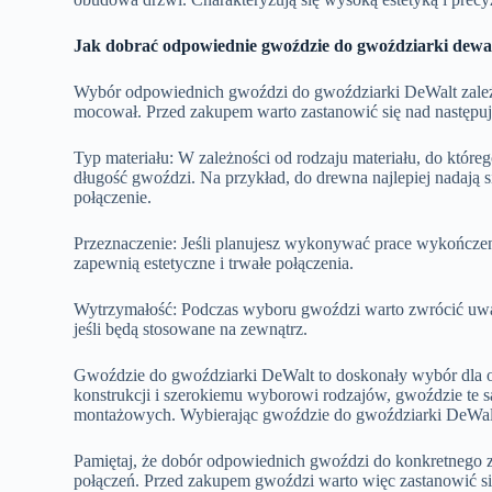
Jak dobrać odpowiednie gwoździe do gwoździarki dewa
Wybór odpowiednich gwoździ do gwoździarki DeWalt zależy
mocował. Przed zakupem warto zastanowić się nad następu
Typ materiału: W zależności od rodzaju materiału, do któr
długość gwoździ. Na przykład, do drewna najlepiej nadają 
połączenie.
Przeznaczenie: Jeśli planujesz wykonywać prace wykończ
zapewnią estetyczne i trwałe połączenia.
Wytrzymałość: Podczas wyboru gwoździ warto zwrócić uwag
jeśli będą stosowane na zewnątrz.
Gwoździe do gwoździarki DeWalt to doskonały wybór dla os
konstrukcji i szerokiemu wyborowi rodzajów, gwoździe te 
montażowych. Wybierając gwoździe do gwoździarki DeWalt,
Pamiętaj, że dobór odpowiednich gwoździ do konkretnego z
połączeń. Przed zakupem gwoździ warto więc zastanowić si