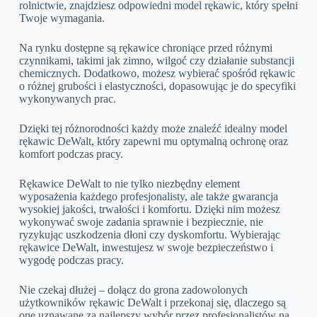
rolnictwie, znajdziesz odpowiedni model rękawic, który spełni
Twoje wymagania.
Na rynku dostępne są rękawice chroniące przed różnymi
czynnikami, takimi jak zimno, wilgoć czy działanie substancji
chemicznych. Dodatkowo, możesz wybierać spośród rękawic
o różnej grubości i elastyczności, dopasowując je do specyfiki
wykonywanych prac.
Dzięki tej różnorodności każdy może znaleźć idealny model
rękawic DeWalt, który zapewni mu optymalną ochronę oraz
komfort podczas pracy.
Rękawice DeWalt to nie tylko niezbędny element
wyposażenia każdego profesjonalisty, ale także gwarancja
wysokiej jakości, trwałości i komfortu. Dzięki nim możesz
wykonywać swoje zadania sprawnie i bezpiecznie, nie
ryzykując uszkodzenia dłoni czy dyskomfortu. Wybierając
rękawice DeWalt, inwestujesz w swoje bezpieczeństwo i
wygodę podczas pracy.
Nie czekaj dłużej – dołącz do grona zadowolonych
użytkowników rękawic DeWalt i przekonaj się, dlaczego są
one uznawane za najlepszy wybór przez profesjonalistów na