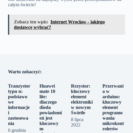
całym świecie!
Zobacz ten wpis:
Internet Wrocław - jakiego
dostawcę wybrać?
Warto zobaczyć:
Tranzystor
Huawei
Rezystor:
Przerwani
typu n:
mate 10
kluczowy
a w
podstawo
lite:
element
arduino:
we
dlaczego
elektroniki
kluczowy
informacje
dioda
w nowym
element
i
powiadomi
Świetle
programo
zastosowa
eń jest
wania
8 lipca
nia
kluczowy
mikrokont
2022
m
rolerów
6 grudnia