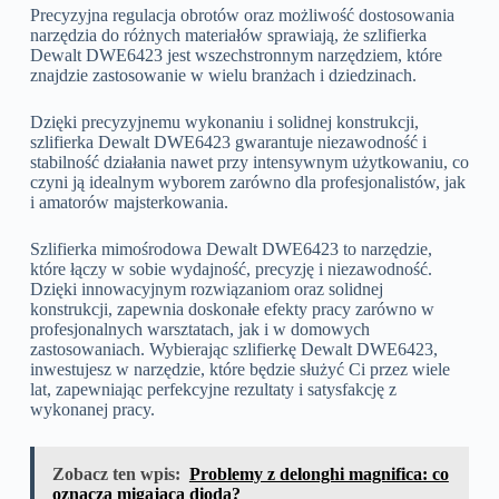
Precyzyjna regulacja obrotów oraz możliwość dostosowania
narzędzia do różnych materiałów sprawiają, że szlifierka
Dewalt DWE6423 jest wszechstronnym narzędziem, które
znajdzie zastosowanie w wielu branżach i dziedzinach.
Dzięki precyzyjnemu wykonaniu i solidnej konstrukcji,
szlifierka Dewalt DWE6423 gwarantuje niezawodność i
stabilność działania nawet przy intensywnym użytkowaniu, co
czyni ją idealnym wyborem zarówno dla profesjonalistów, jak
i amatorów majsterkowania.
Szlifierka mimośrodowa Dewalt DWE6423 to narzędzie,
które łączy w sobie wydajność, precyzję i niezawodność.
Dzięki innowacyjnym rozwiązaniom oraz solidnej
konstrukcji, zapewnia doskonałe efekty pracy zarówno w
profesjonalnych warsztatach, jak i w domowych
zastosowaniach. Wybierając szlifierkę Dewalt DWE6423,
inwestujesz w narzędzie, które będzie służyć Ci przez wiele
lat, zapewniając perfekcyjne rezultaty i satysfakcję z
wykonanej pracy.
Zobacz ten wpis:
Problemy z delonghi magnifica: co
oznacza migająca dioda?