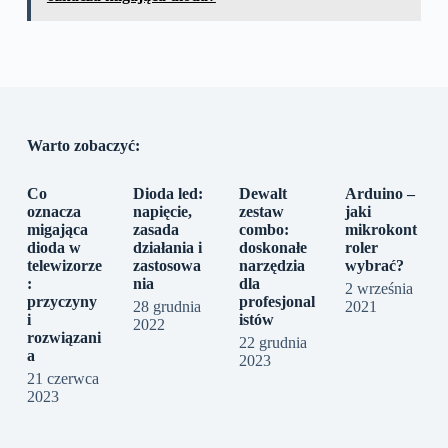
Warto zobaczyć:
Co
Dioda led:
Dewalt
Arduino –
oznacza
napięcie,
zestaw
jaki
migająca
zasada
combo:
mikrokont
dioda w
działania i
doskonałe
roler
telewizorze
zastosowa
narzędzia
wybrać?
:
nia
dla
2 września
przyczyny
profesjonal
28 grudnia
2021
i
istów
2022
rozwiązani
22 grudnia
a
2023
21 czerwca
2023