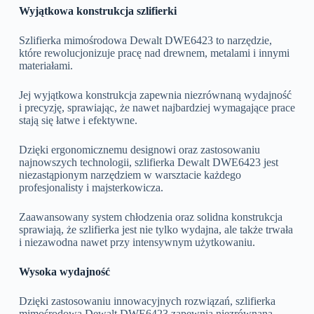
Wyjątkowa konstrukcja szlifierki
Szlifierka mimośrodowa Dewalt DWE6423 to narzędzie,
które rewolucjonizuje pracę nad drewnem, metalami i innymi
materiałami.
Jej wyjątkowa konstrukcja zapewnia niezrównaną wydajność
i precyzję, sprawiając, że nawet najbardziej wymagające prace
stają się łatwe i efektywne.
Dzięki ergonomicznemu designowi oraz zastosowaniu
najnowszych technologii, szlifierka Dewalt DWE6423 jest
niezastąpionym narzędziem w warsztacie każdego
profesjonalisty i majsterkowicza.
Zaawansowany system chłodzenia oraz solidna konstrukcja
sprawiają, że szlifierka jest nie tylko wydajna, ale także trwała
i niezawodna nawet przy intensywnym użytkowaniu.
Wysoka wydajność
Dzięki zastosowaniu innowacyjnych rozwiązań, szlifierka
mimośrodowa Dewalt DWE6423 zapewnia niezrównaną