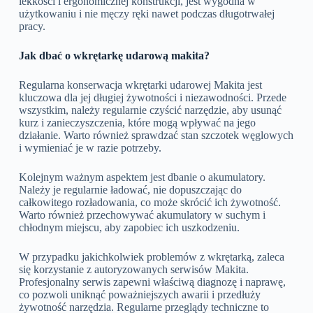
lekkości i ergonomicznej konstrukcji, jest wygodna w
użytkowaniu i nie męczy ręki nawet podczas długotrwałej
pracy.
Jak dbać o wkrętarkę udarową makita?
Regularna konserwacja wkrętarki udarowej Makita jest
kluczowa dla jej długiej żywotności i niezawodności. Przede
wszystkim, należy regularnie czyścić narzędzie, aby usunąć
kurz i zanieczyszczenia, które mogą wpływać na jego
działanie. Warto również sprawdzać stan szczotek węglowych
i wymieniać je w razie potrzeby.
Kolejnym ważnym aspektem jest dbanie o akumulatory.
Należy je regularnie ładować, nie dopuszczając do
całkowitego rozładowania, co może skrócić ich żywotność.
Warto również przechowywać akumulatory w suchym i
chłodnym miejscu, aby zapobiec ich uszkodzeniu.
W przypadku jakichkolwiek problemów z wkrętarką, zaleca
się korzystanie z autoryzowanych serwisów Makita.
Profesjonalny serwis zapewni właściwą diagnozę i naprawę,
co pozwoli uniknąć poważniejszych awarii i przedłuży
żywotność narzędzia. Regularne przeglądy techniczne to