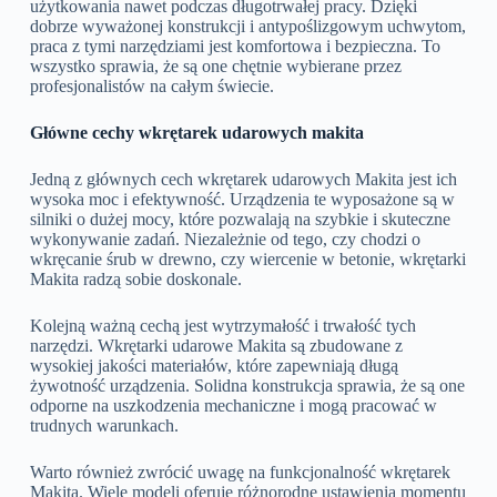
użytkowania nawet podczas długotrwałej pracy. Dzięki
dobrze wyważonej konstrukcji i antypoślizgowym uchwytom,
praca z tymi narzędziami jest komfortowa i bezpieczna. To
wszystko sprawia, że są one chętnie wybierane przez
profesjonalistów na całym świecie.
Główne cechy wkrętarek udarowych makita
Jedną z głównych cech wkrętarek udarowych Makita jest ich
wysoka moc i efektywność. Urządzenia te wyposażone są w
silniki o dużej mocy, które pozwalają na szybkie i skuteczne
wykonywanie zadań. Niezależnie od tego, czy chodzi o
wkręcanie śrub w drewno, czy wiercenie w betonie, wkrętarki
Makita radzą sobie doskonale.
Kolejną ważną cechą jest wytrzymałość i trwałość tych
narzędzi. Wkrętarki udarowe Makita są zbudowane z
wysokiej jakości materiałów, które zapewniają długą
żywotność urządzenia. Solidna konstrukcja sprawia, że są one
odporne na uszkodzenia mechaniczne i mogą pracować w
trudnych warunkach.
Warto również zwrócić uwagę na funkcjonalność wkrętarek
Makita. Wiele modeli oferuje różnorodne ustawienia momentu