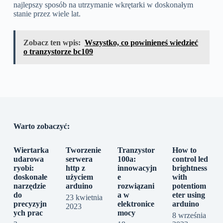
najlepszy sposób na utrzymanie wkrętarki w doskonałym
stanie przez wiele lat.
Zobacz ten wpis:
Wszystko, co powinieneś wiedzieć
o tranzystorze bc109
Warto zobaczyć:
Wiertarka
Tworzenie
Tranzystor
How to
udarowa
serwera
100a:
control led
ryobi:
http z
innowacyjn
brightness
doskonałe
użyciem
e
with
narzędzie
arduino
rozwiązani
potentiom
do
a w
eter using
23 kwietnia
precyzyjn
elektronice
arduino
2023
ych prac
mocy
8 września