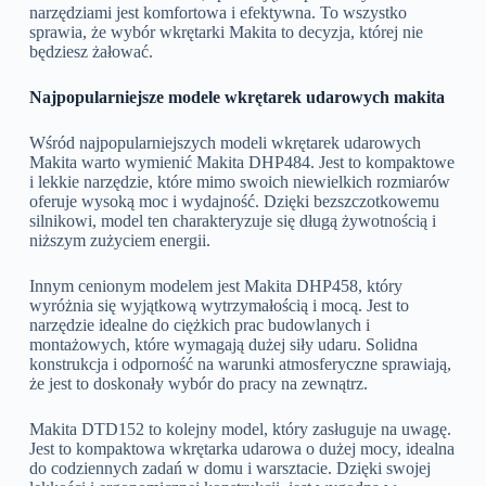
narzędziami jest komfortowa i efektywna. To wszystko
sprawia, że wybór wkrętarki Makita to decyzja, której nie
będziesz żałować.
Najpopularniejsze modele wkrętarek udarowych makita
Wśród najpopularniejszych modeli wkrętarek udarowych
Makita warto wymienić Makita DHP484. Jest to kompaktowe
i lekkie narzędzie, które mimo swoich niewielkich rozmiarów
oferuje wysoką moc i wydajność. Dzięki bezszczotkowemu
silnikowi, model ten charakteryzuje się długą żywotnością i
niższym zużyciem energii.
Innym cenionym modelem jest Makita DHP458, który
wyróżnia się wyjątkową wytrzymałością i mocą. Jest to
narzędzie idealne do ciężkich prac budowlanych i
montażowych, które wymagają dużej siły udaru. Solidna
konstrukcja i odporność na warunki atmosferyczne sprawiają,
że jest to doskonały wybór do pracy na zewnątrz.
Makita DTD152 to kolejny model, który zasługuje na uwagę.
Jest to kompaktowa wkrętarka udarowa o dużej mocy, idealna
do codziennych zadań w domu i warsztacie. Dzięki swojej