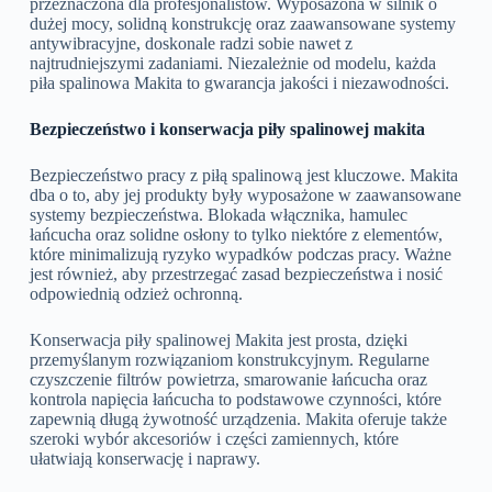
przeznaczona dla profesjonalistów. Wyposażona w silnik o
dużej mocy, solidną konstrukcję oraz zaawansowane systemy
antywibracyjne, doskonale radzi sobie nawet z
najtrudniejszymi zadaniami. Niezależnie od modelu, każda
piła spalinowa Makita to gwarancja jakości i niezawodności.
Bezpieczeństwo i konserwacja piły spalinowej makita
Bezpieczeństwo pracy z piłą spalinową jest kluczowe. Makita
dba o to, aby jej produkty były wyposażone w zaawansowane
systemy bezpieczeństwa. Blokada włącznika, hamulec
łańcucha oraz solidne osłony to tylko niektóre z elementów,
które minimalizują ryzyko wypadków podczas pracy. Ważne
jest również, aby przestrzegać zasad bezpieczeństwa i nosić
odpowiednią odzież ochronną.
Konserwacja piły spalinowej Makita jest prosta, dzięki
przemyślanym rozwiązaniom konstrukcyjnym. Regularne
czyszczenie filtrów powietrza, smarowanie łańcucha oraz
kontrola napięcia łańcucha to podstawowe czynności, które
zapewnią długą żywotność urządzenia. Makita oferuje także
szeroki wybór akcesoriów i części zamiennych, które
ułatwiają konserwację i naprawy.