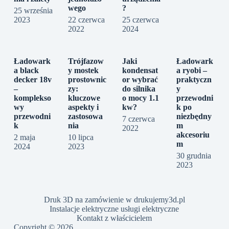
wego
?
25 września
2023
22 czerwca
25 czerwca
2022
2024
Ładowark
Trójfazow
Jaki
Ładowark
a black
y mostek
kondensat
a ryobi –
decker 18v
prostownic
or wybrać
praktyczn
–
zy:
do silnika
y
komplekso
kluczowe
o mocy 1.1
przewodni
wy
aspekty i
kw?
k po
przewodni
zastosowa
niezbędny
7 czerwca
k
nia
m
2022
akcesoriu
2 maja
10 lipca
m
2024
2023
30 grudnia
2023
Druk 3D na zamówienie w drukujemy3d.pl
Instalacje elektryczne usługi elektryczne
Kontakt z właścicielem
Copyright © 2026