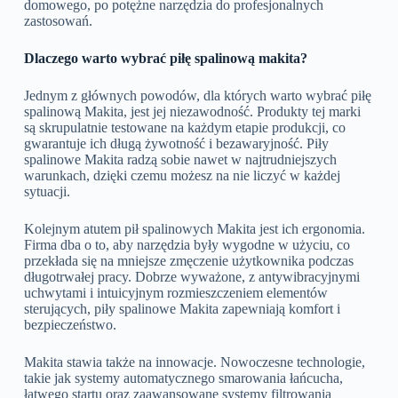
domowego, po potężne narzędzia do profesjonalnych
zastosowań.
Dlaczego warto wybrać piłę spalinową makita?
Jednym z głównych powodów, dla których warto wybrać piłę
spalinową Makita, jest jej niezawodność. Produkty tej marki
są skrupulatnie testowane na każdym etapie produkcji, co
gwarantuje ich długą żywotność i bezawaryjność. Piły
spalinowe Makita radzą sobie nawet w najtrudniejszych
warunkach, dzięki czemu możesz na nie liczyć w każdej
sytuacji.
Kolejnym atutem pił spalinowych Makita jest ich ergonomia.
Firma dba o to, aby narzędzia były wygodne w użyciu, co
przekłada się na mniejsze zmęczenie użytkownika podczas
długotrwałej pracy. Dobrze wyważone, z antywibracyjnymi
uchwytami i intuicyjnym rozmieszczeniem elementów
sterujących, piły spalinowe Makita zapewniają komfort i
bezpieczeństwo.
Makita stawia także na innowacje. Nowoczesne technologie,
takie jak systemy automatycznego smarowania łańcucha,
łatwego startu oraz zaawansowane systemy filtrowania