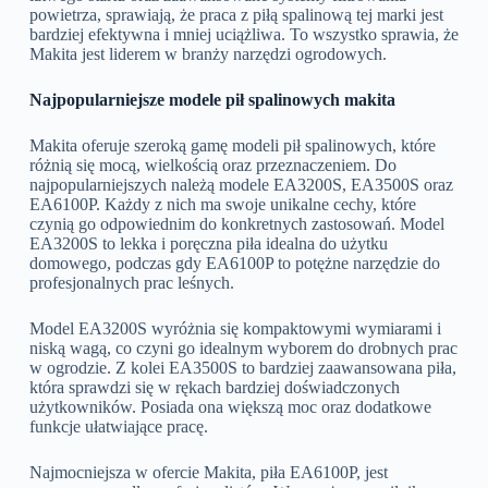
powietrza, sprawiają, że praca z piłą spalinową tej marki jest
bardziej efektywna i mniej uciążliwa. To wszystko sprawia, że
Makita jest liderem w branży narzędzi ogrodowych.
Najpopularniejsze modele pił spalinowych makita
Makita oferuje szeroką gamę modeli pił spalinowych, które
różnią się mocą, wielkością oraz przeznaczeniem. Do
najpopularniejszych należą modele EA3200S, EA3500S oraz
EA6100P. Każdy z nich ma swoje unikalne cechy, które
czynią go odpowiednim do konkretnych zastosowań. Model
EA3200S to lekka i poręczna piła idealna do użytku
domowego, podczas gdy EA6100P to potężne narzędzie do
profesjonalnych prac leśnych.
Model EA3200S wyróżnia się kompaktowymi wymiarami i
niską wagą, co czyni go idealnym wyborem do drobnych prac
w ogrodzie. Z kolei EA3500S to bardziej zaawansowana piła,
która sprawdzi się w rękach bardziej doświadczonych
użytkowników. Posiada ona większą moc oraz dodatkowe
funkcje ułatwiające pracę.
Najmocniejsza w ofercie Makita, piła EA6100P, jest