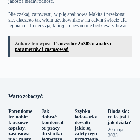
jakość i niezawodność.
Nie czekaj, zainwestuj w piłę spalinową Makita i przekonaj
się, dlaczego tak wielu użytkowników na całym świecie ufa
tej marce. To decyzja, której na pewno nie będziesz żałować.
Zobacz ten wpis:
Tranzystor 2n3055: analiza
parametrów i zastosowań
Warto zobaczyć:
Potentiome
Jak
Szybka
Dioda sld:
ter noble:
dobrać
ładowarka
co to jest i
kluczowe
kondensat
dewalt:
jak działa?
aspekty,
or pracy
jakie są
20 maja
zastosowa
do silnika
zalety tego
2023
nia i zalety
jednofazo
urządzenia