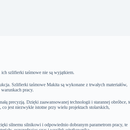
 ich szlifierki taśmowe nie są wyjątkiem.
trukcja. Szlifierki taśmowe Makita są wykonane z trwałych materiałów,
h warunkach pracy.
nałą precyzją. Dzięki zaawansowanej technologii i starannej obróbce, t
o jest niezwykle istotne przy wielu projektach stolarskich,
Dzięki silnemu silnikowi i odpowiednio dobranym parametrom pracy, te
eriały, oszczędzając czas i wysiłek użytkownika.