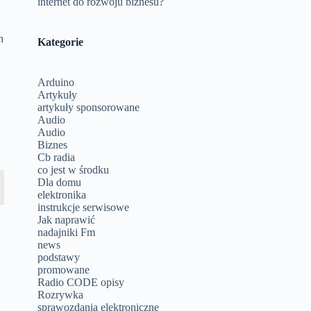
internet do rozwoju biznesu?
h
Kategorie
Arduino
Artykuły
artykuły sponsorowane
Audio
Audio
Biznes
Cb radia
co jest w środku
Dla domu
elektronika
instrukcje serwisowe
Jak naprawić
nadajniki Fm
news
podstawy
promowane
Radio CODE opisy
Rozrywka
sprawozdania elektroniczne