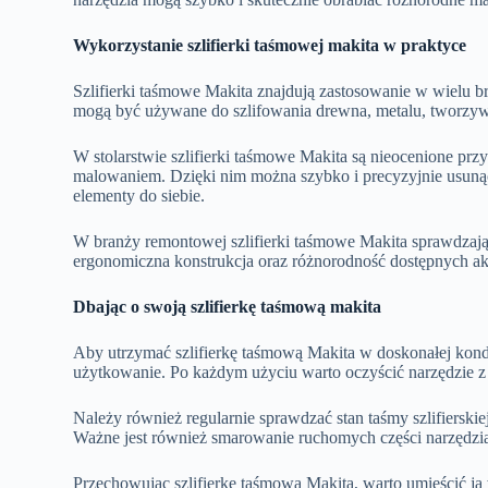
Wykorzystanie szlifierki taśmowej makita w praktyce
Szlifierki taśmowe Makita znajdują zastosowanie w wielu b
mogą być używane do szlifowania drewna, metalu, tworzyw 
W stolarstwie szlifierki taśmowe Makita są nieocenione p
malowaniem. Dzięki nim można szybko i precyzyjnie usuną
elementy do siebie.
W branży remontowej szlifierki taśmowe Makita sprawdzają s
ergonomiczna konstrukcja oraz różnorodność dostępnych ak
Dbając o swoją szlifierkę taśmową makita
Aby utrzymać szlifierkę taśmową Makita w doskonałej kondyc
użytkowanie. Po każdym użyciu warto oczyścić narzędzie z
Należy również regularnie sprawdzać stan taśmy szlifierskie
Ważne jest również smarowanie ruchomych części narzędzia
Przechowując szlifierkę taśmową Makita, warto umieścić ją 