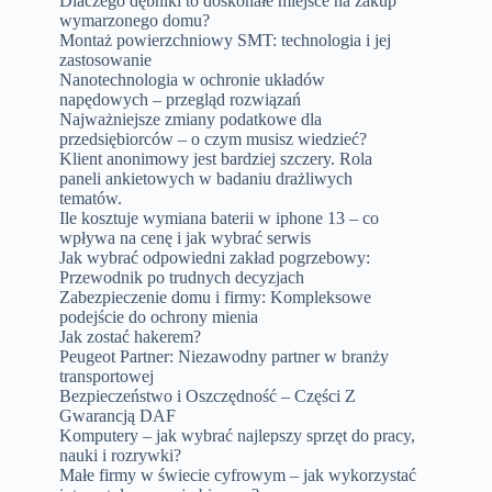
Dlaczego dębniki to doskonałe miejsce na zakup
wymarzonego domu?
Montaż powierzchniowy SMT: technologia i jej
zastosowanie
Nanotechnologia w ochronie układów
napędowych – przegląd rozwiązań
Najważniejsze zmiany podatkowe dla
przedsiębiorców – o czym musisz wiedzieć?
Klient anonimowy jest bardziej szczery. Rola
paneli ankietowych w badaniu drażliwych
tematów.
Ile kosztuje wymiana baterii w iphone 13 – co
wpływa na cenę i jak wybrać serwis
Jak wybrać odpowiedni zakład pogrzebowy:
Przewodnik po trudnych decyzjach
Zabezpieczenie domu i firmy: Kompleksowe
podejście do ochrony mienia
Jak zostać hakerem?
Peugeot Partner: Niezawodny partner w branży
transportowej
Bezpieczeństwo i Oszczędność – Części Z
Gwarancją DAF
Komputery – jak wybrać najlepszy sprzęt do pracy,
nauki i rozrywki?
Małe firmy w świecie cyfrowym – jak wykorzystać