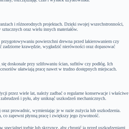
ranżach i różnorodnych projektach. Dzięki swojej wszechstronności,
sztucznych oraz wielu innych materiałów.
rzy przygotowywaniu powierzchni drewna przed lakierowaniem czy
ć zadziorne krawędzie, wygładzić nierówności oraz dopasować
ię doskonale przy szlifowaniu ścian, sufitów czy podłóg. Ich
cesoriów ułatwiają pracę nawet w trudno dostępnych miejscach.
ji przez wiele lat, należy zadbać o regularne konserwacje i właściwe
 zabrudzeń i pyłu, aby uniknąć uszkodzeń mechanicznych.
j oraz prowadnic, wymieniając je w razie zużycia lub uszkodzenia.
, co zapewni płynną pracę i zwiększy jego żywotność.
w specjalnej torbie lub skrzynce, aby chronić ją przed uszkodzeniami