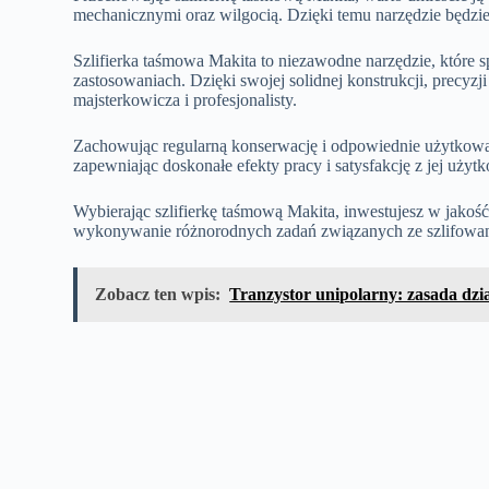
mechanicznymi oraz wilgocią. Dzięki temu narzędzie będz
Szlifierka taśmowa Makita to niezawodne narzędzie, które 
zastosowaniach. Dzięki swojej solidnej konstrukcji, precyz
majsterkowicza i profesjonalisty.
Zachowując regularną konserwację i odpowiednie użytkowani
zapewniając doskonałe efekty pracy i satysfakcję z jej użyt
Wybierając szlifierkę taśmową Makita, inwestujesz w jakoś
wykonywanie różnorodnych zadań związanych ze szlifowan
Zobacz ten wpis:
Tranzystor unipolarny: zasada dzia