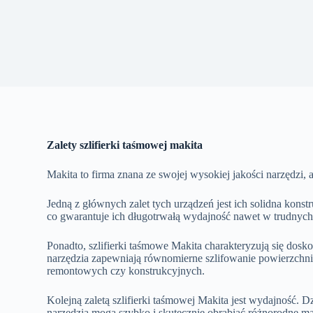
Zalety szlifierki taśmowej makita
Makita to firma znana ze swojej wysokiej jakości narzędzi, a
Jedną z głównych zalet tych urządzeń jest ich solidna kons
co gwarantuje ich długotrwałą wydajność nawet w trudnyc
Ponadto, szlifierki taśmowe Makita charakteryzują się dosko
narzędzia zapewniają równomierne szlifowanie powierzchni, c
remontowych czy konstrukcyjnych.
Kolejną zaletą szlifierki taśmowej Makita jest wydajność. 
narzędzia mogą szybko i skutecznie obrabiać różnorodne mat