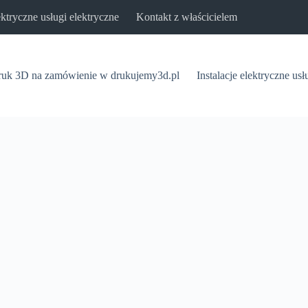
lektryczne usługi elektryczne
Kontakt z właścicielem
uk 3D na zamówienie w drukujemy3d.pl
Instalacje elektryczne usł