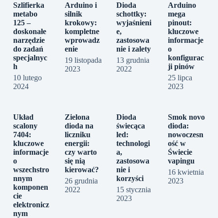
Szlifierka
Arduino i
Dioda
Arduino
metabo
silnik
schottky:
mega
125 –
krokowy:
wyjaśnieni
pinout:
doskonałe
kompletne
e,
kluczowe
narzędzie
wprowadz
zastosowa
informacje
do zadań
enie
nie i zalety
o
specjalnyc
konfigurac
19 listopada
13 grudnia
h
ji pinów
2023
2022
10 lutego
25 lipca
2024
2023
Układ
Zielona
Dioda
Smok novo
scalony
dioda na
świecąca
dioda:
7404:
liczniku
led:
nowoczesn
kluczowe
energii:
technologi
ość w
informacje
czy warto
a,
Świecie
o
się nią
zastosowa
vapingu
wszechstro
kierować?
nie i
16 kwietnia
nnym
korzyści
26 grudnia
2023
komponen
2022
15 stycznia
cie
2023
elektronicz
nym