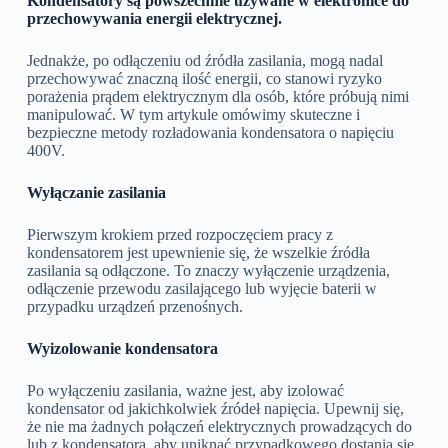
Kondensatory są powszechnie używane w elektronice do
przechowywania energii elektrycznej.
Jednakże, po odłączeniu od źródła zasilania, mogą nadal
przechowywać znaczną ilość energii, co stanowi ryzyko
porażenia prądem elektrycznym dla osób, które próbują nimi
manipulować. W tym artykule omówimy skuteczne i
bezpieczne metody rozładowania kondensatora o napięciu
400V.
Wyłączanie zasilania
Pierwszym krokiem przed rozpoczęciem pracy z
kondensatorem jest upewnienie się, że wszelkie źródła
zasilania są odłączone. To znaczy wyłączenie urządzenia,
odłączenie przewodu zasilającego lub wyjęcie baterii w
przypadku urządzeń przenośnych.
Wyizolowanie kondensatora
Po wyłączeniu zasilania, ważne jest, aby izolować
kondensator od jakichkolwiek źródeł napięcia. Upewnij się,
że nie ma żadnych połączeń elektrycznych prowadzących do
lub z kondensatora, aby uniknąć przypadkowego dostania się