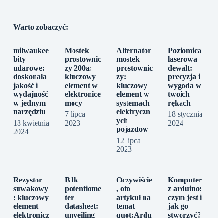
Warto zobaczyć:
milwaukee
Mostek
Alternator
Poziomica
bity
prostownic
mostek
laserowa
udarowe:
zy 200a:
prostownic
dewalt:
doskonała
kluczowy
zy:
precyzja i
jakość i
element w
kluczowy
wygoda w
wydajność
elektronice
element w
twoich
w jednym
mocy
systemach
rękach
narzędziu
elektryczn
7 lipca
18 stycznia
ych
18 kwietnia
2023
2024
pojazdów
2024
12 lipca
2023
Rezystor
B1k
Oczywiście
Komputer
suwakowy
potentiome
, oto
z arduino:
: kluczowy
ter
artykuł na
czym jest i
element
datasheet:
temat
jak go
elektronicz
unveiling
quot;Ardu
stworzyć?