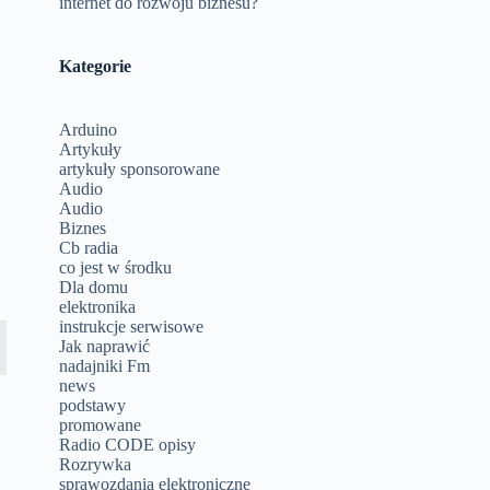
internet do rozwoju biznesu?
Kategorie
Arduino
Artykuły
artykuły sponsorowane
w
Audio
Audio
Biznes
Cb radia
co jest w środku
Dla domu
elektronika
instrukcje serwisowe
Jak naprawić
nadajniki Fm
news
podstawy
promowane
Radio CODE opisy
Rozrywka
sprawozdania elektroniczne