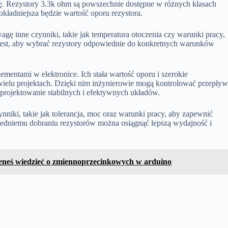
ję. Rezystory 3.3k ohm są powszechnie dostępne w różnych klasach
okładniejsza będzie wartość oporu rezystora.
ę inne czynniki, takie jak temperatura otoczenia czy warunki pracy,
 jest, aby wybrać rezystory odpowiednie do konkretnych warunków
mentami w elektronice. Ich stała wartość oporu i szerokie
ielu projektach. Dzięki nim inżynierowie mogą kontrolować przepły
 projektowanie stabilnych i efektywnych układów.
niki, takie jak tolerancja, moc oraz warunki pracy, aby zapewnić
iedniemu dobraniu rezystorów można osiągnąć lepszą wydajność i
ieneś wiedzieć o zmiennoprzecinkowych w arduino