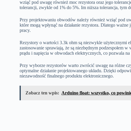
wziąć pod uwagę również moc rezystora oraz jego toleranc
tolerancji, zwykle od 1% do 5%. Im niższa tolerancja, tym d
Przy projektowaniu obwodów należy również wziąć pod uwag
które mogą wpłynąć na działanie rezystora. Dlatego ważne
pracy.
Rezystory o wartości 3.3k ohm są niezwykle użytecznymi ele
zastosowanie sprawiają, że są niezbędnym podzespołem w w
prądu i napięcia w obwodach elektrycznych, co pozwala na
Przy wyborze rezystorów warto zwrócić uwagę na różne czyn
optymalne działanie projektowanego układu. Dzięki odpow
niezawodność finalnego produktu elektronicznego.
Zobacz ten wpis:
Arduino float: wszystko, co powin