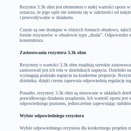
Rezystor 3.3k ohm jest elementem o stałej wartości oporu wy
oznacza, że jego opór nie zmienia się w zależności od natęż
i przewidywalne w działaniu.
Często są one dostępne w różnych formach obudowy, taki
formie rezystorów w obudowie typu „dioda”. Odpowiedni wy
konstruktora.
Zastosowania rezystora 3.3k ohm
Rezystory o wartości 3.3k ohm znajdują szerokie zastosowa
zastosowań jest ich rola w dzielnikach napięcia. Dzielnik
wymagają podziału napięcia na konkretne proporcje. Rezys
dzielnika, dzięki czemu zapewnia odpowiednią regulację na
Ponadto, rezystory 3.3k ohm są stosowane w układach detekcj
prawidłowego działania urządzenia. Ich wartość oporu jest
odpowiedniego poziomu, jednocześnie zapewniając stabilnoś
Wybór odpowiedniego rezystora
Wybór odpowiedniego rezystora dla konkretnego projektu m