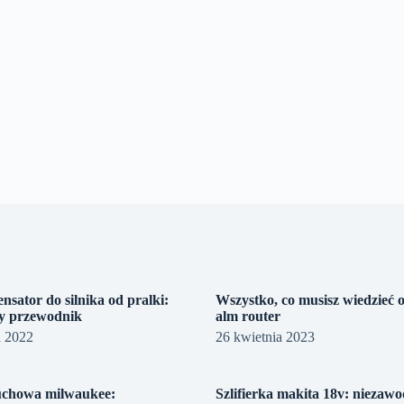
nsator do silnika od pralki:
Wszystko, co musisz wiedzieć 
y przewodnik
alm router
a 2022
26 kwietnia 2023
uchowa milwaukee:
Szlifierka makita 18v: niezaw