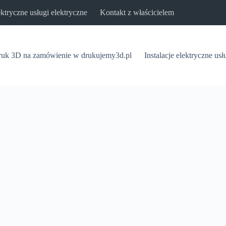
lektryczne usługi elektryczne
Kontakt z właścicielem
uk 3D na zamówienie w drukujemy3d.pl
Instalacje elektryczne usł