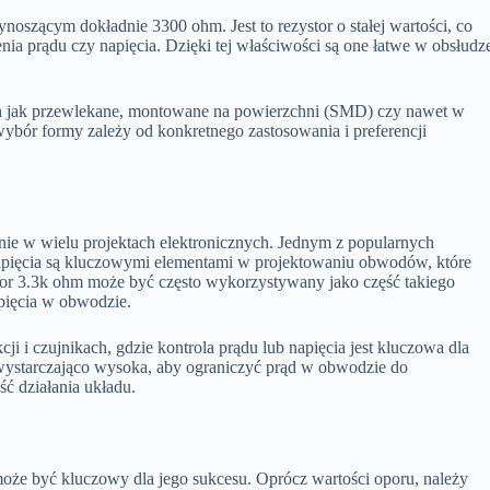
noszącym dokładnie 3300 ohm. Jest to rezystor o stałej wartości, co
enia prądu czy napięcia. Dzięki tej właściwości są one łatwe w obsłudz
ch jak przewlekane, montowane na powierzchni (SMD) czy nawet w
bór formy zależy od konkretnego zastosowania i preferencji
nie w wielu projektach elektronicznych. Jednym z popularnych
i napięcia są kluczowymi elementami w projektowaniu obwodów, które
tor 3.3k ohm może być często wykorzystywany jako część takiego
pięcia w obwodzie.
i i czujnikach, gdzie kontrola prądu lub napięcia jest kluczowa dla
 wystarczająco wysoka, aby ograniczyć prąd w obwodzie do
ć działania układu.
oże być kluczowy dla jego sukcesu. Oprócz wartości oporu, należy