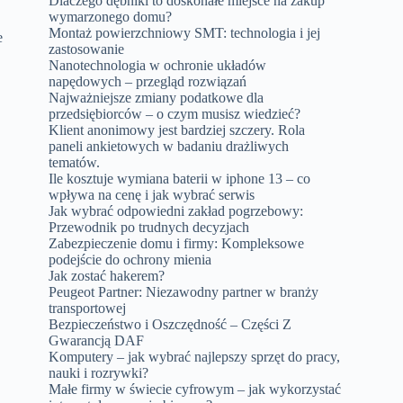
Dlaczego dębniki to doskonałe miejsce na zakup
wymarzonego domu?
Montaż powierzchniowy SMT: technologia i jej
e
zastosowanie
Nanotechnologia w ochronie układów
napędowych – przegląd rozwiązań
Najważniejsze zmiany podatkowe dla
przedsiębiorców – o czym musisz wiedzieć?
Klient anonimowy jest bardziej szczery. Rola
paneli ankietowych w badaniu drażliwych
tematów.
Ile kosztuje wymiana baterii w iphone 13 – co
wpływa na cenę i jak wybrać serwis
Jak wybrać odpowiedni zakład pogrzebowy:
Przewodnik po trudnych decyzjach
Zabezpieczenie domu i firmy: Kompleksowe
podejście do ochrony mienia
Jak zostać hakerem?
Peugeot Partner: Niezawodny partner w branży
transportowej
Bezpieczeństwo i Oszczędność – Części Z
Gwarancją DAF
Komputery – jak wybrać najlepszy sprzęt do pracy,
nauki i rozrywki?
Małe firmy w świecie cyfrowym – jak wykorzystać