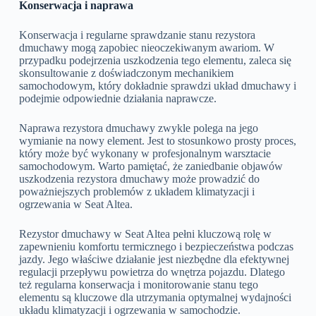
Konserwacja i naprawa
Konserwacja i regularne sprawdzanie stanu rezystora
dmuchawy mogą zapobiec nieoczekiwanym awariom. W
przypadku podejrzenia uszkodzenia tego elementu, zaleca się
skonsultowanie z doświadczonym mechanikiem
samochodowym, który dokładnie sprawdzi układ dmuchawy i
podejmie odpowiednie działania naprawcze.
Naprawa rezystora dmuchawy zwykle polega na jego
wymianie na nowy element. Jest to stosunkowo prosty proces,
który może być wykonany w profesjonalnym warsztacie
samochodowym. Warto pamiętać, że zaniedbanie objawów
uszkodzenia rezystora dmuchawy może prowadzić do
poważniejszych problemów z układem klimatyzacji i
ogrzewania w Seat Altea.
Rezystor dmuchawy w Seat Altea pełni kluczową rolę w
zapewnieniu komfortu termicznego i bezpieczeństwa podczas
jazdy. Jego właściwe działanie jest niezbędne dla efektywnej
regulacji przepływu powietrza do wnętrza pojazdu. Dlatego
też regularna konserwacja i monitorowanie stanu tego
elementu są kluczowe dla utrzymania optymalnej wydajności
układu klimatyzacji i ogrzewania w samochodzie.