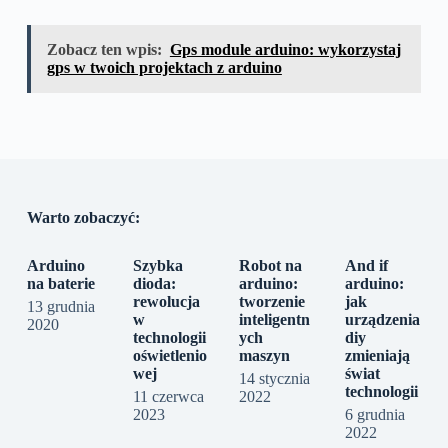
Zobacz ten wpis:
Gps module arduino: wykorzystaj
gps w twoich projektach z arduino
Warto zobaczyć:
Arduino
Szybka
Robot na
And if
na baterie
dioda:
arduino:
arduino:
rewolucja
tworzenie
jak
13 grudnia
w
inteligentn
urządzenia
2020
technologii
ych
diy
oświetlenio
maszyn
zmieniają
wej
świat
14 stycznia
technologii
11 czerwca
2022
2023
6 grudnia
2022